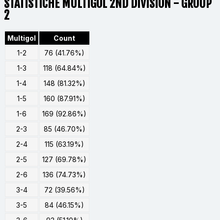
STATISTICHE MULTIGOL 2ND DIVISION - GROUP
2
Multigol
Count
1-2
76 (41.76%)
1-3
118 (64.84%)
1-4
148 (81.32%)
1-5
160 (87.91%)
1-6
169 (92.86%)
2-3
85 (46.70%)
2-4
115 (63.19%)
2-5
127 (69.78%)
2-6
136 (74.73%)
3-4
72 (39.56%)
3-5
84 (46.15%)