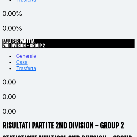
0.00%
0.00%
FALLI PER PARTITA
2ND DIVISION - GROUP 2
Generale
Casa
Trasferta
0.00
0.00
0.00
RISULTATI PARTITE
2ND DIVISION - GROUP 2