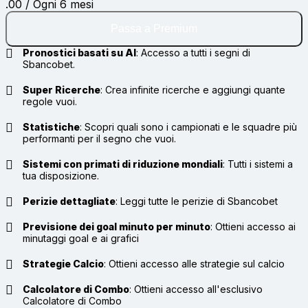
.00 / Ogni 6 mesi
Passa a Premium
Pronostici basati su AI
:
Accesso a tutti i segni di
Sbancobet.
Super Ricerche
:
Crea infinite ricerche e aggiungi quante
regole vuoi.
Statistiche
:
Scopri quali sono i campionati e le squadre più
performanti per il segno che vuoi.
Sistemi con primati di riduzione mondiali
:
Tutti i sistemi a
tua disposizione.
Perizie dettagliate
:
Leggi tutte le perizie di Sbancobet
Previsione dei goal minuto per minuto
:
Ottieni accesso ai
minutaggi goal e ai grafici
Strategie Calcio
:
Ottieni accesso alle strategie sul calcio
Calcolatore di Combo
:
Ottieni accesso all'esclusivo
Calcolatore di Combo