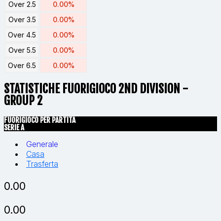
Over 2.5
0.00%
Over 3.5
0.00%
Over 4.5
0.00%
Over 5.5
0.00%
Over 6.5
0.00%
STATISTICHE FUORIGIOCO 2ND DIVISION -
GROUP 2
FUORIGIOCO PER PARTITA
SERIE A
Generale
Casa
Trasferta
0.00
0.00