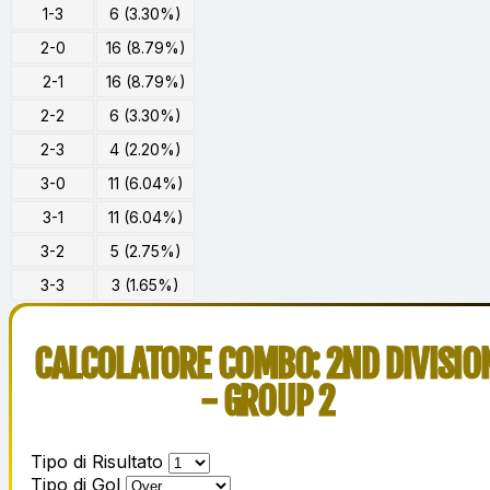
1-3
6 (3.30%)
2-0
16 (8.79%)
2-1
16 (8.79%)
2-2
6 (3.30%)
2-3
4 (2.20%)
3-0
11 (6.04%)
3-1
11 (6.04%)
3-2
5 (2.75%)
3-3
3 (1.65%)
CALCOLATORE COMBO: 2ND DIVISIO
- GROUP 2
Tipo di Risultato
Tipo di Gol