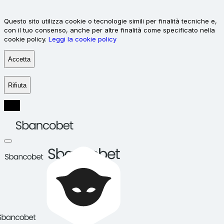
Questo sito utilizza cookie o tecnologie simili per finalità tecniche e,
con il tuo consenso, anche per altre finalità come specificato nella
cookie policy.
Leggi la cookie policy
Accetta
Rifiuta