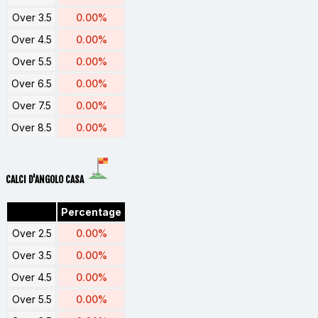
Over 3.5
0.00%
Over 4.5
0.00%
Over 5.5
0.00%
Over 6.5
0.00%
Over 7.5
0.00%
Over 8.5
0.00%
CALCI D'ANGOLO CASA
Percentage
Over 2.5
0.00%
Over 3.5
0.00%
Over 4.5
0.00%
Over 5.5
0.00%