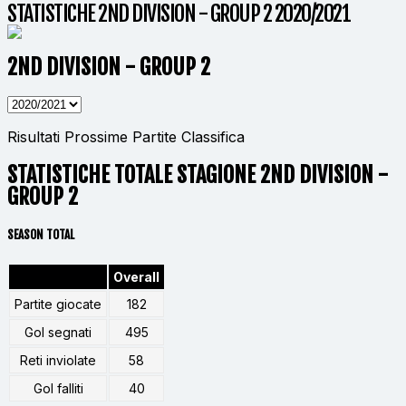
STATISTICHE 2ND DIVISION - GROUP 2 2020/2021
2ND DIVISION - GROUP 2
Risultati
Prossime Partite
Classifica
STATISTICHE TOTALE STAGIONE 2ND DIVISION -
GROUP 2
SEASON TOTAL
Overall
Partite giocate
182
Gol segnati
495
Reti inviolate
58
Gol falliti
40