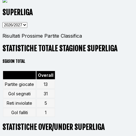
SUPERLIGA
Risultati
Prossime Partite
Classifica
STATISTICHE TOTALE STAGIONE SUPERLIGA
SEASON TOTAL
Overall
Partite giocate
13
Gol segnati
31
Reti inviolate
5
Gol falliti
1
STATISTICHE OVER/UNDER SUPERLIGA