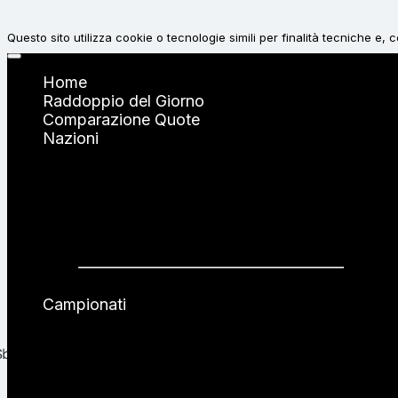
Questo sito utilizza cookie o tecnologie simili per finalità tecniche e,
Accetta
Home
Raddoppio del Giorno
Comparazione Quote
Rifiuta
Nazioni
Italia
Inghilterra
Spagna
Germania
Francia
Portogallo
Tutte le nazioni →
Campionati
UEFA Champions League
UEFA Europa League
UEFA Europa Conference League
Premier League
Serie A