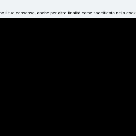
 con il tuo consenso, anche per altre finalità come specificato nella cook