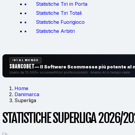
Statistiche Tiri in Porta
Statistiche Tiri Totali
Statistiche Fuorigioco
Statistiche Arbitri
#1 AL MONDO
SbancoBet
— Il Software Scommesse
più potente al
Usato da 10.000+ scommettitori professionisti · Analisi AI in tempo reale
Home
Danimarca
Superliga
STATISTICHE SUPERLIGA 2026/20