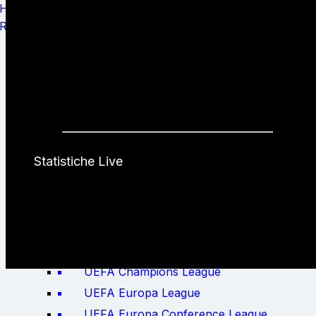
Home
Ligue 1
Raddoppio Del Giorno
Bundesliga
Serie B
Coppa Italia
Nazioni
Super Cup
La Liga
Italia
UEFA Nations League
Inghilterra
Serie C
Spagna
Tutti i campionati →
Germania
Statistiche Live
Statistiche Calci d'angolo
Francia
Statistiche Cartellini
Portogallo
Statistiche Tiri in Porta
Tutte le nazioni →
Statistiche Tiri Totali
Statistiche Fuorigioco
Campionati
Statistiche Arbitri
UEFA Champions League
UEFA Europa League
UEFA Europa Conference League