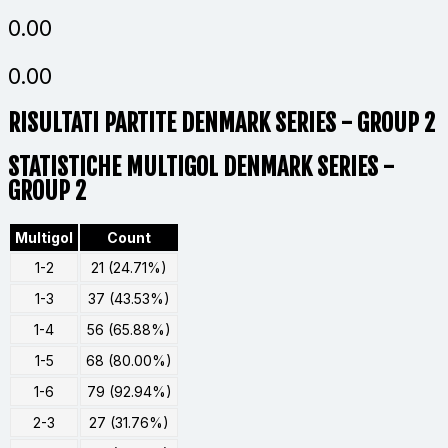
0.00
0.00
RISULTATI PARTITE
DENMARK SERIES - GROUP 2
STATISTICHE MULTIGOL DENMARK SERIES -
GROUP 2
Multigol
Count
1-2
21 (24.71%)
1-3
37 (43.53%)
1-4
56 (65.88%)
1-5
68 (80.00%)
1-6
79 (92.94%)
2-3
27 (31.76%)