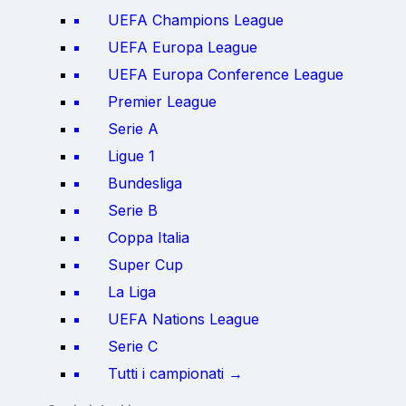
UEFA Champions League
UEFA Europa League
UEFA Europa Conference League
Premier League
Serie A
Ligue 1
Bundesliga
Serie B
Coppa Italia
Super Cup
La Liga
UEFA Nations League
Serie C
Tutti i campionati →