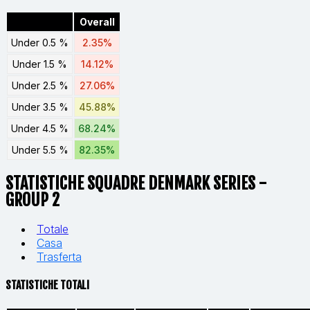
Overall
Under 0.5 %
2.35%
Under 1.5 %
14.12%
Under 2.5 %
27.06%
Under 3.5 %
45.88%
Under 4.5 %
68.24%
Under 5.5 %
82.35%
STATISTICHE SQUADRE DENMARK SERIES -
GROUP 2
Totale
Casa
Trasferta
STATISTICHE TOTALI