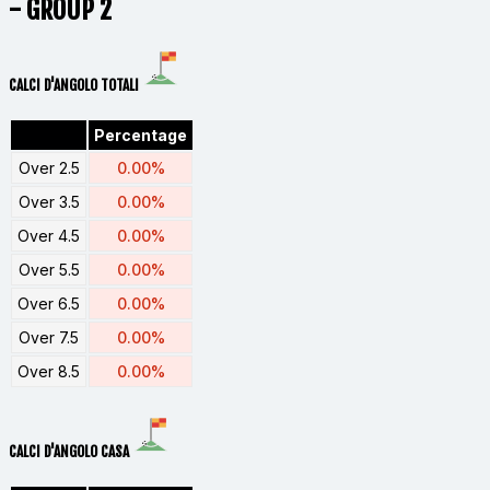
- GROUP 2
CALCI D'ANGOLO TOTALI
Percentage
Over 2.5
0.00%
Over 3.5
0.00%
Over 4.5
0.00%
Over 5.5
0.00%
Over 6.5
0.00%
Over 7.5
0.00%
Over 8.5
0.00%
CALCI D'ANGOLO CASA