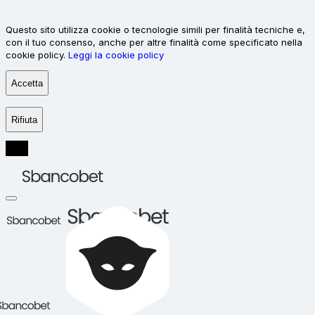
Questo sito utilizza cookie o tecnologie simili per finalità tecniche e,
con il tuo consenso, anche per altre finalità come specificato nella
cookie policy.
Leggi la cookie policy
Accetta
Rifiuta