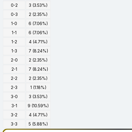
0-2
3 (3.53%)
0-3
2 (2.35%)
1-0
6 (7.06%)
1-1
6 (7.06%)
1-2
4 (4.71%)
1-3
7 (8.24%)
2-0
2 (2.35%)
2-1
7 (8.24%)
2-2
2 (2.35%)
2-3
1 (1.18%)
3-0
3 (3.53%)
3-1
9 (10.59%)
3-2
4 (4.71%)
3-3
5 (5.88%)