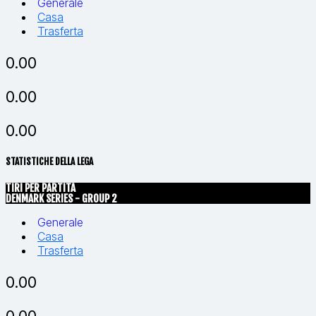
Generale
Casa
Trasferta
0.00
0.00
0.00
STATISTICHE DELLA LEGA
TIRI PER PARTITA
DENMARK SERIES - GROUP 2
Generale
Casa
Trasferta
0.00
0.00