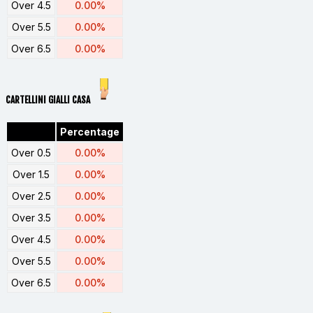
Over 4.5
0.00%
Over 5.5
0.00%
Over 6.5
0.00%
CARTELLINI GIALLI CASA
Percentage
Over 0.5
0.00%
Over 1.5
0.00%
Over 2.5
0.00%
Over 3.5
0.00%
Over 4.5
0.00%
Over 5.5
0.00%
Over 6.5
0.00%