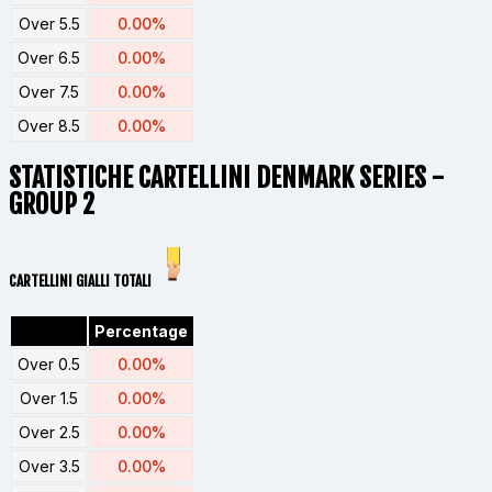
Over 5.5
0.00%
Over 6.5
0.00%
Over 7.5
0.00%
Over 8.5
0.00%
STATISTICHE CARTELLINI
DENMARK SERIES -
GROUP 2
CARTELLINI GIALLI TOTALI
Percentage
Over 0.5
0.00%
Over 1.5
0.00%
Over 2.5
0.00%
Over 3.5
0.00%