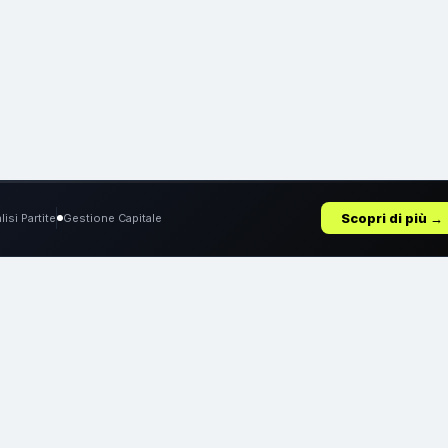
Scopri di più →
lisi Partite
Gestione Capitale