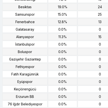
Besiktas
19.0%
24
Samsunspor
15.0%
25
Fenerbahce
12.8%
13
Galatasaray
0.0%
0
Alanyaspor
11.3%
15
İstanbulspor
0.0%
0
Boluspor
0.0%
0
Gazişehir Gaziantep
0.0%
0
Fethiyespor
0.0%
0
Fatih Karagümrük
0.0%
0
Eyüpspor
0.0%
0
Keçiörengücü
0.0%
0
Erzurum BB
0.0%
0
76 Iğdır Belediyespor
0.0%
0