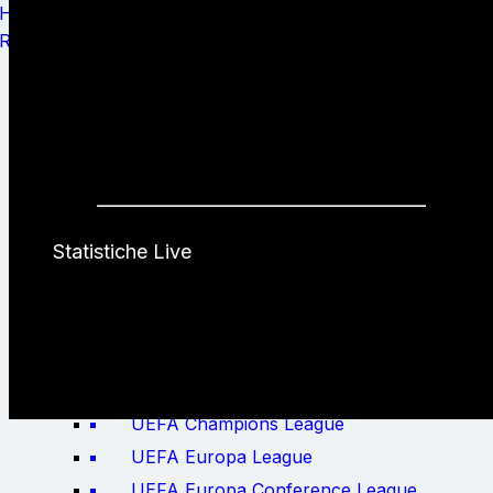
Home
Ligue 1
Raddoppio Del Giorno
Bundesliga
Serie B
Coppa Italia
Nazioni
Super Cup
La Liga
Italia
UEFA Nations League
Inghilterra
Serie C
Spagna
Tutti i campionati →
Germania
Statistiche Live
Statistiche Calci d'angolo
Francia
Statistiche Cartellini
Portogallo
Statistiche Tiri in Porta
Tutte le nazioni →
Statistiche Tiri Totali
Statistiche Fuorigioco
Campionati
Statistiche Arbitri
UEFA Champions League
UEFA Europa League
UEFA Europa Conference League