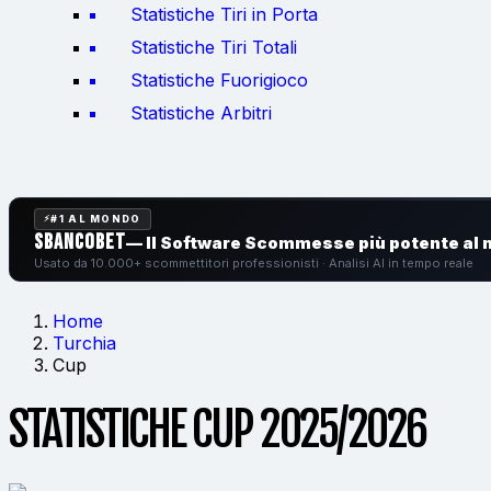
Statistiche Tiri in Porta
Statistiche Tiri Totali
Statistiche Fuorigioco
Statistiche Arbitri
#1 AL MONDO
SbancoBet
— Il Software Scommesse
più potente al
Usato da 10.000+ scommettitori professionisti · Analisi AI in tempo reale
Home
Turchia
Cup
STATISTICHE CUP 2025/2026