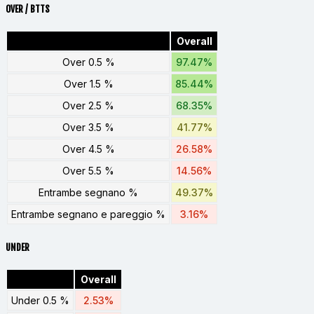
OVER / BTTS
Overall
Over 0.5 %
97.47%
Over 1.5 %
85.44%
Over 2.5 %
68.35%
Over 3.5 %
41.77%
Over 4.5 %
26.58%
Over 5.5 %
14.56%
Entrambe segnano %
49.37%
Entrambe segnano e pareggio %
3.16%
UNDER
Overall
Under 0.5 %
2.53%