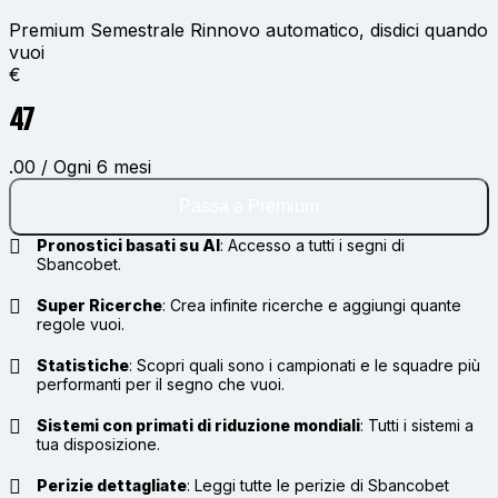
Premium Semestrale
Rinnovo automatico, disdici quando
vuoi
€
47
.00 / Ogni 6 mesi
Passa a Premium
Pronostici basati su AI
:
Accesso a tutti i segni di
Sbancobet.
Super Ricerche
:
Crea infinite ricerche e aggiungi quante
regole vuoi.
Statistiche
:
Scopri quali sono i campionati e le squadre più
performanti per il segno che vuoi.
Sistemi con primati di riduzione mondiali
:
Tutti i sistemi a
tua disposizione.
Perizie dettagliate
:
Leggi tutte le perizie di Sbancobet