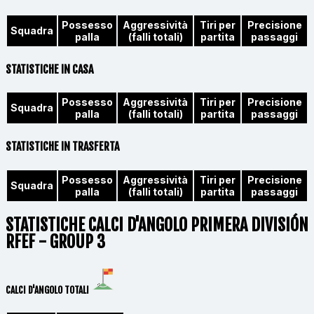
Possesso
Aggressività
Tiri per
Precisione
Squadra
palla
(falli totali)
partita
passaggi
STATISTICHE IN CASA
Possesso
Aggressività
Tiri per
Precisione
Squadra
palla
(falli totali)
partita
passaggi
STATISTICHE IN TRASFERTA
Possesso
Aggressività
Tiri per
Precisione
Squadra
palla
(falli totali)
partita
passaggi
STATISTICHE CALCI D'ANGOLO
PRIMERA DIVISIÓN
RFEF - GROUP 3
CALCI D'ANGOLO TOTALI