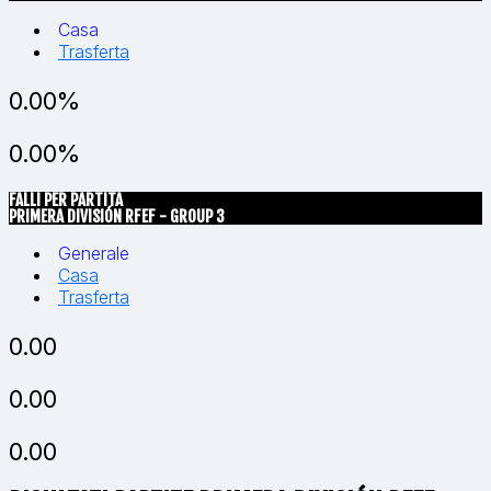
Casa
Trasferta
0.00%
0.00%
FALLI PER PARTITA
PRIMERA DIVISIÓN RFEF - GROUP 3
Generale
Casa
Trasferta
0.00
0.00
0.00