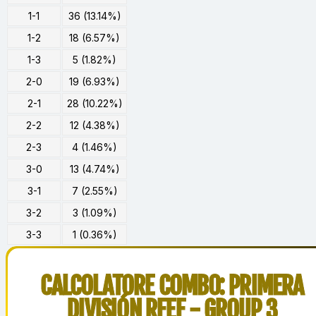
1-1
36 (13.14%)
1-2
18 (6.57%)
1-3
5 (1.82%)
2-0
19 (6.93%)
2-1
28 (10.22%)
2-2
12 (4.38%)
2-3
4 (1.46%)
3-0
13 (4.74%)
3-1
7 (2.55%)
3-2
3 (1.09%)
3-3
1 (0.36%)
CALCOLATORE COMBO: PRIMERA
DIVISIÓN RFEF - GROUP 3