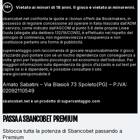
18+
Vietato ai minori di 18 anni. Il gioco è vietato ai minorenni.
sbancobet.net confronta le quote e i bonus offerti dai Bookmakers, in
possesso di regolare concessione ad operare in Italia rilasciata dall'ADM.
Il servizio, come indicato dall'AGCOM al punto 5.6 delle proprie Linee
Guida (allegate alla delibera 132/19/CONS), è effettuato nel rispetto del
principio di continenza, non ingannevolezza e trasparenza e non
costituisce pertanto una forma di pubblicità.
supervantaggio.com raccomanda di giocare responsabilmente: il gioco
d’azzardo può portare con sè un rischio dipendenza con conseguenza a
volte gravi per l’equilibrio psicologico ed economico dell’individuo. Per
maggiori informazioni sulla dipendenza da gioco d’azzardo e sul test per
capire se si è dipendenti, è possibile consultare il sito
www.giocaresponsabile.it
Amato Sabatini – Via Blasioli 73 Spoleto(PG) – P.IVA:
02092110549
sbancobet.net è un prodotto di
supervantaggio.com
PASSA A SBANCOBET
PREMIUM
Sblocca tutta la potenza di Sbancobet passando a
Premium