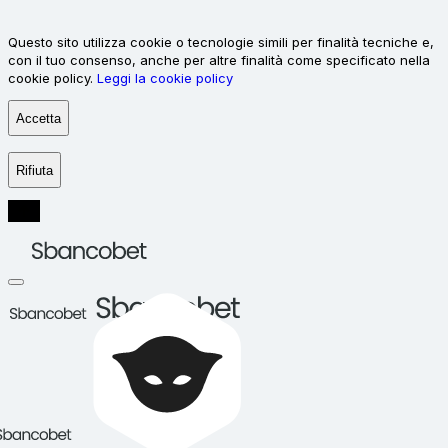
Questo sito utilizza cookie o tecnologie simili per finalità tecniche e,
con il tuo consenso, anche per altre finalità come specificato nella
cookie policy.
Leggi la cookie policy
Accetta
Rifiuta