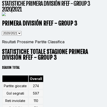
STATISTICHE PRIMERA DIVISIÓN RFEF - GROUP 3
2020/2021
PRIMERA DIVISIÓN RFEF - GROUP 3
Risultati
Prossime Partite
Classifica
STATISTICHE TOTALE STAGIONE PRIMERA
DIVISIÓN RFEF - GROUP 3
SEASON TOTAL
Overall
Partite giocate
274
Gol segnati
597
Reti inviolate
110