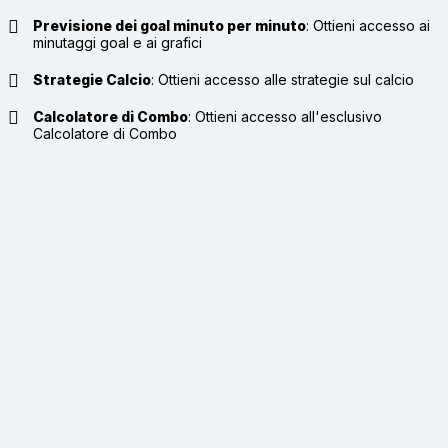
Previsione dei goal minuto per minuto
:
Ottieni accesso ai
minutaggi goal e ai grafici
Strategie Calcio
:
Ottieni accesso alle strategie sul calcio
Calcolatore di Combo
:
Ottieni accesso all'esclusivo
Calcolatore di Combo