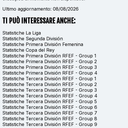
Ultimo aggiornamento: 08/08/2026
TI PUÒ INTERESSARE ANCHE:
Statistiche La Liga
Statistiche Segunda División
Statistiche Primera División Femenina
Statistiche Copa del Rey
Statistiche Primera División RFEF - Group 1
Statistiche Primera División RFEF - Group 2
Statistiche Primera División RFEF - Group 3
Statistiche Primera División RFEF - Group 4
Statistiche Tercera División RFEF - Group 1
Statistiche Tercera División RFEF - Group 2
Statistiche Tercera División RFEF - Group 3
Statistiche Tercera División RFEF - Group 4
Statistiche Tercera División RFEF - Group 5
Statistiche Tercera División RFEF - Group 6
Statistiche Tercera División RFEF - Group 7
Statistiche Tercera División RFEF - Group 8
Statistiche Tercera División RFEF - Group 9