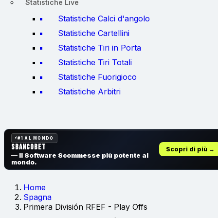
Statistiche Live
Statistiche Calci d'angolo
Statistiche Cartellini
Statistiche Tiri in Porta
Statistiche Tiri Totali
Statistiche Fuorigioco
Statistiche Arbitri
#1 AL MONDO
SbancoBet
Scopri di più →
— Il Software Scommesse
più potente al
mondo.
Home
Spagna
Primera División RFEF - Play Offs