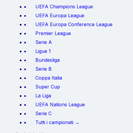
UEFA Champions League
UEFA Europa League
UEFA Europa Conference League
Premier League
Serie A
Ligue 1
Bundesliga
Serie B
Coppa Italia
Super Cup
La Liga
UEFA Nations League
Serie C
Tutti i campionati →