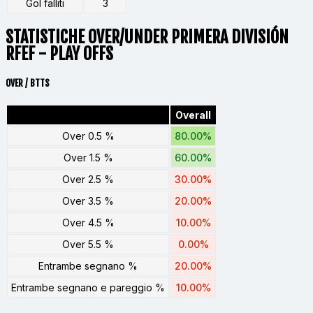
Gol falliti
3
STATISTICHE OVER/UNDER PRIMERA DIVISIÓN
RFEF - PLAY OFFS
OVER / BTTS
Overall
Over 0.5 %
80.00%
Over 1.5 %
60.00%
Over 2.5 %
30.00%
Over 3.5 %
20.00%
Over 4.5 %
10.00%
Over 5.5 %
0.00%
Entrambe segnano %
20.00%
Entrambe segnano e pareggio %
10.00%