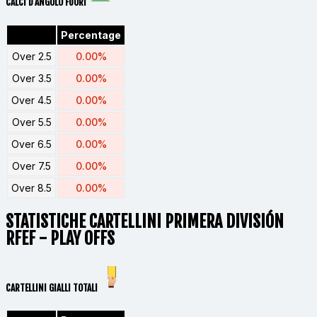
CALCI D'ANGOLO FUORI
Percentage
Over 2.5
0.00%
Over 3.5
0.00%
Over 4.5
0.00%
Over 5.5
0.00%
Over 6.5
0.00%
Over 7.5
0.00%
Over 8.5
0.00%
STATISTICHE CARTELLINI
PRIMERA DIVISIÓN
RFEF - PLAY OFFS
CARTELLINI GIALLI TOTALI