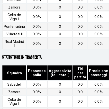
Zamora
0.0%
0
0.0
0.0%
Celta de
0.0%
0
0.0
0.0%
Vigo II
Ponferradina
0.0%
0
0.0
0.0%
Villarreal II
0.0%
0
0.0
0.0%
Real Madrid
0.0%
0
0.0
0.0%
II
STATISTICHE IN TRASFERTA
Tiri
Possesso
Aggressività
Precisione
Squadra
per
palla
(falli totali)
passaggi
partita
Sabadell
0.0%
0
0.0
0.0%
Zamora
0.0%
0
0.0
0.0%
Celta de
0.0%
0
0.0
0.0%
Vigo II