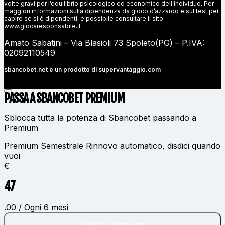
volte gravi per l’equilibrio psicologico ed economico dell’individuo. Per
maggiori informazioni sulla dipendenza da gioco d’azzardo e sul test per
capire se si è dipendenti, è possibile consultare il sito
www.giocaresponsabile.it
Amato Sabatini – Via Blasioli 73 Spoleto(PG) – P.IVA:
02092110549
sbancobet.net è un prodotto di
supervantaggio.com
PASSA A SBANCOBET
PREMIUM
Sblocca tutta la potenza di Sbancobet passando a
Premium
Premium Semestrale
Rinnovo automatico, disdici quando
vuoi
€
47
.00 / Ogni 6 mesi