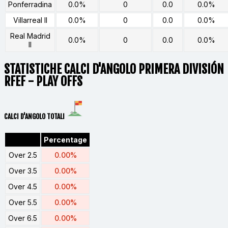
Ponferradina
0.0%
0
0.0
0.0%
Villarreal II
0.0%
0
0.0
0.0%
Real Madrid
0.0%
0
0.0
0.0%
II
STATISTICHE CALCI D'ANGOLO
PRIMERA DIVISIÓN
RFEF - PLAY OFFS
CALCI D'ANGOLO TOTALI
Percentage
Over 2.5
0.00%
Over 3.5
0.00%
Over 4.5
0.00%
Over 5.5
0.00%
Over 6.5
0.00%