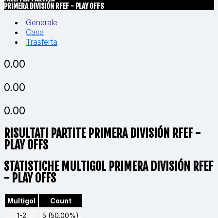
PRIMERA DIVISIÓN RFEF - PLAY OFFS
Generale
Casa
Trasferta
0.00
0.00
0.00
RISULTATI PARTITE
PRIMERA DIVISIÓN RFEF -
PLAY OFFS
STATISTICHE MULTIGOL PRIMERA DIVISIÓN RFEF
- PLAY OFFS
Multigol
Count
1-2
5 (50.00%)