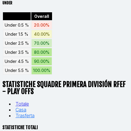
UNDER
Overall
Under 0.5 %
20.00%
Under 1.5 %
40.00%
Under 2.5 %
70.00%
Under 3.5 %
80.00%
Under 4.5 %
90.00%
Under 5.5 %
100.00%
STATISTICHE SQUADRE PRIMERA DIVISIÓN RFEF
- PLAY OFFS
Totale
Casa
Trasferta
STATISTICHE TOTALI