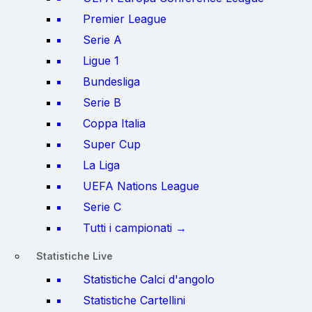
Premier League
Serie A
Ligue 1
Bundesliga
Serie B
Coppa Italia
Super Cup
La Liga
UEFA Nations League
Serie C
Tutti i campionati →
Statistiche Live
Statistiche Calci d'angolo
Statistiche Cartellini