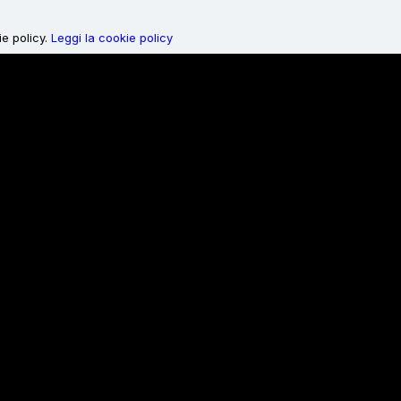
ie policy.
Leggi la cookie policy