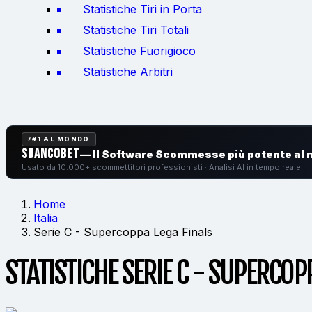
Statistiche Tiri in Porta
Statistiche Tiri Totali
Statistiche Fuorigioco
Statistiche Arbitri
#1 AL MONDO
SbancoBet
— Il Software Scommesse
più potente al
Usato da 10.000+ scommettitori professionisti · Analisi AI in tempo reale
Home
Italia
Serie C - Supercoppa Lega Finals
STATISTICHE SERIE C - SUPERCOP