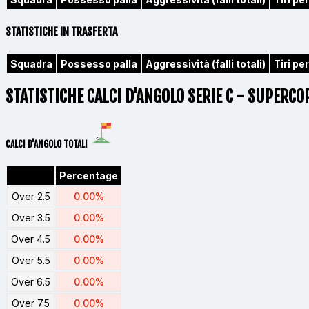
STATISTICHE IN TRASFERTA
Squadra
Possesso palla
Aggressività (falli totali)
Tiri pe
STATISTICHE CALCI D'ANGOLO
SERIE C - SUPERCO
CALCI D'ANGOLO TOTALI
Percentage
Over 2.5
0.00%
Over 3.5
0.00%
Over 4.5
0.00%
Over 5.5
0.00%
Over 6.5
0.00%
Over 7.5
0.00%