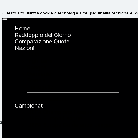
Questo sito utilizza cookie o tecnologie simili per finalità tecniche e,
Accetta
Home
Raddoppio del Giorno
Comparazione Quote
Rifiuta
Nazioni
Italia
Inghilterra
Spagna
Germania
Francia
Portogallo
Tutte le nazioni →
Campionati
UEFA Champions League
UEFA Europa League
UEFA Europa Conference League
Premier League
Serie A