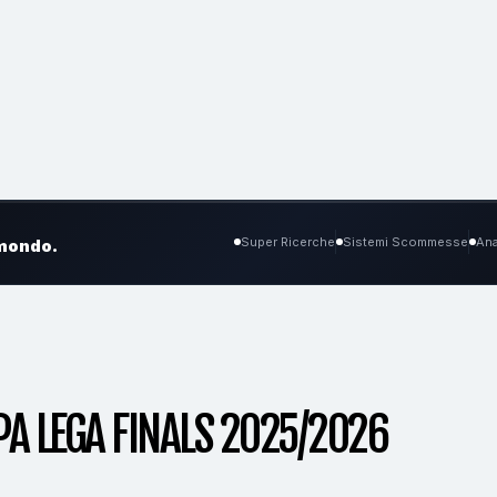
Super Ricerche
Sistemi Scommesse
Ana
 mondo.
PA LEGA FINALS 2025/2026