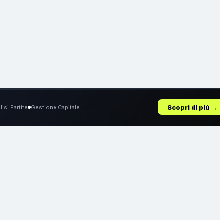
Scopri di più →
lisi Partite
Gestione Capitale