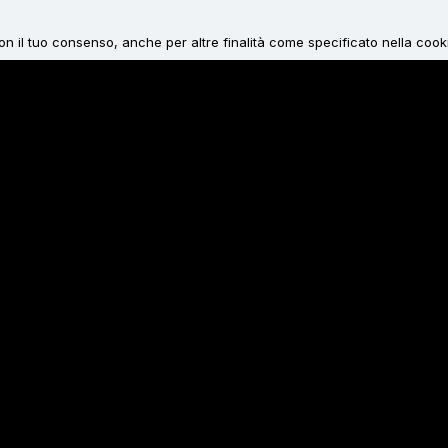
 con il tuo consenso, anche per altre finalità come specificato nella cook