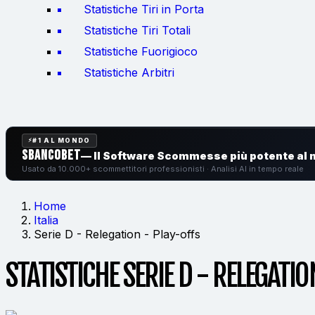
Statistiche Tiri in Porta
Statistiche Tiri Totali
Statistiche Fuorigioco
Statistiche Arbitri
#1 AL MONDO
SbancoBet
— Il Software Scommesse
più potente al
Usato da 10.000+ scommettitori professionisti · Analisi AI in tempo reale
Home
Italia
Serie D - Relegation - Play-offs
STATISTICHE SERIE D - RELEGATI