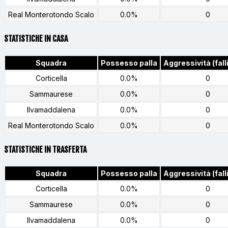
Real Monterotondo Scalo
0.0%
0
STATISTICHE IN CASA
Squadra
Possesso palla
Aggressività (falli
Corticella
0.0%
0
Sammaurese
0.0%
0
Ilvamaddalena
0.0%
0
Real Monterotondo Scalo
0.0%
0
STATISTICHE IN TRASFERTA
Squadra
Possesso palla
Aggressività (falli
Corticella
0.0%
0
Sammaurese
0.0%
0
Ilvamaddalena
0.0%
0