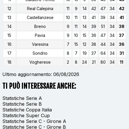
12
Real Calepina
11
9
14
42
47
34
42
13
Castellanzese
10
11
13
41
39
34
41
14
Breno
9
11
14
39
51
34
38
15
Pavia
9
10
15
36
47
34
37
16
Varesina
7
15
12
38
44
34
36
17
Sondrio
8
7
19
37
64
34
31
18
Vogherese
2
8
24
21
80
34
11
Ultimo aggiornamento: 06/08/2026
TI PUÒ INTERESSARE ANCHE:
Statistiche Serie A
Statistiche Serie B
Statistiche Coppa Italia
Statistiche Super Cup
Statistiche Serie C - Girone A
Statistiche Serie C - Girone B