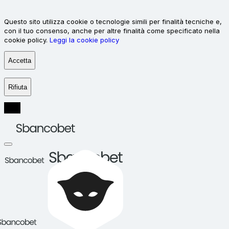
Questo sito utilizza cookie o tecnologie simili per finalità tecniche e,
con il tuo consenso, anche per altre finalità come specificato nella
cookie policy.
Leggi la cookie policy
Accetta
Rifiuta