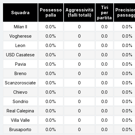
Tiri
Possesso
Aggressività
Precisio
Squadra
per
palla
(falli totali)
passagg
partita
Milan II
0.0%
0
0.0
0.0%
Vogherese
0.0%
0
0.0
0.0%
Leon
0.0%
0
0.0
0.0%
USD Casatese
0.0%
0
0.0
0.0%
Pavia
0.0%
0
0.0
0.0%
Breno
0.0%
0
0.0
0.0%
Scanzorosciate
0.0%
0
0.0
0.0%
Chievo
0.0%
0
0.0
0.0%
Sondrio
0.0%
0
0.0
0.0%
Real Calepina
0.0%
0
0.0
0.0%
Villa Valle
0.0%
0
0.0
0.0%
Brusaporto
0.0%
0
0.0
0.0%