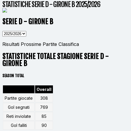
STATISTICHE SERIE D - GIRONE B 2025/2026
SERIE D - GIRONE B
Risultati
Prossime Partite
Classifica
STATISTICHE TOTALE STAGIONE SERIE D -
GIRONE B
SEASON TOTAL
Overall
Partite giocate
308
Gol segnati
769
Reti inviolate
85
Gol falliti
90