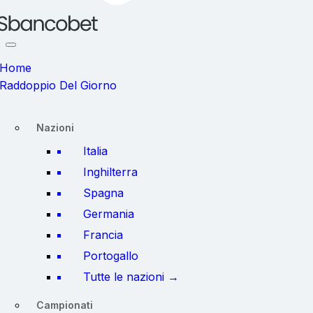
Home
Raddoppio Del Giorno
Nazioni
Italia
Inghilterra
Spagna
Germania
Francia
Portogallo
Tutte le nazioni →
Campionati