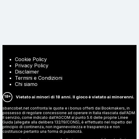
Cookie Policy
Privacy Policy
Disclaimer
Termini e Condizioni
Chi siamo
18+
Vietato ai minori di 18 anni. Il gioco è vietato ai minorenni.
sbancobet.net confronta le quote e i bonus offerti dai Bookmakers, in
possesso di regolare concessione ad operare in Italia rilasciata dall'ADM.
Il servizio, come indicato dall'AGCOM al punto 5.6 delle proprie Linee
Guida (allegate alla delibera 132/19/CONS), è effettuato nel rispetto del
principio di continenza, non ingannevolezza e trasparenza e non
costituisce pertanto una forma di pubblicità.