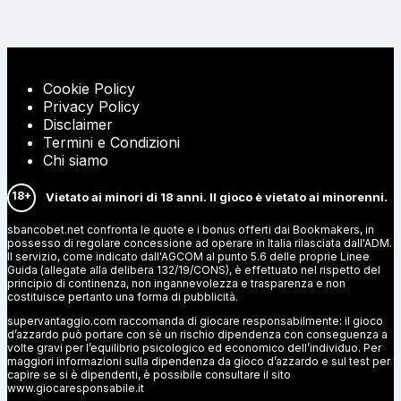
Cookie Policy
Privacy Policy
Disclaimer
Termini e Condizioni
Chi siamo
18+
Vietato ai minori di 18 anni. Il gioco è vietato ai minorenni.
sbancobet.net confronta le quote e i bonus offerti dai Bookmakers, in
possesso di regolare concessione ad operare in Italia rilasciata dall'ADM.
Il servizio, come indicato dall'AGCOM al punto 5.6 delle proprie Linee
Guida (allegate alla delibera 132/19/CONS), è effettuato nel rispetto del
principio di continenza, non ingannevolezza e trasparenza e non
costituisce pertanto una forma di pubblicità.
supervantaggio.com raccomanda di giocare responsabilmente: il gioco
d’azzardo può portare con sè un rischio dipendenza con conseguenza a
volte gravi per l’equilibrio psicologico ed economico dell’individuo. Per
maggiori informazioni sulla dipendenza da gioco d’azzardo e sul test per
capire se si è dipendenti, è possibile consultare il sito
www.giocaresponsabile.it