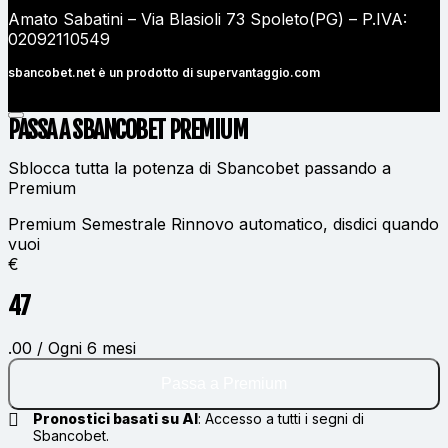
Amato Sabatini – Via Blasioli 73 Spoleto(PG) – P.IVA:
02092110549
sbancobet.net è un prodotto di
supervantaggio.com
PASSA A SBANCOBET
PREMIUM
Sblocca tutta la potenza di Sbancobet passando a
Premium
Premium Semestrale
Rinnovo automatico, disdici quando
vuoi
€
47
.00 / Ogni 6 mesi
Passa a Premium
Pronostici basati su AI
:
Accesso a tutti i segni di
Sbancobet.