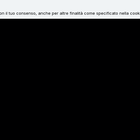
 con il tuo consenso, anche per altre finalità come specificato nella cook