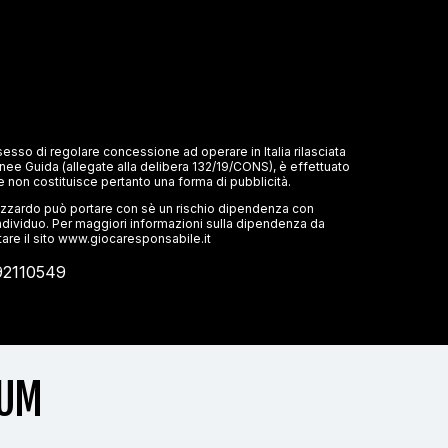
sso di regolare concessione ad operare in Italia rilasciata
inee Guida (allegate alla delibera 132/19/CONS), è effettuato
e non costituisce pertanto una forma di pubblicità.
zzardo può portare con sè un rischio dipendenza con
ndividuo. Per maggiori informazioni sulla dipendenza da
tare il sito www.giocaresponsabile.it
092110549
IUM