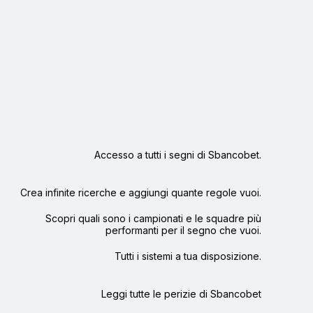
Accesso a tutti i segni di Sbancobet.
Crea infinite ricerche e aggiungi quante regole vuoi.
Scopri quali sono i campionati e le squadre più
performanti per il segno che vuoi.
Tutti i sistemi a tua disposizione.
Leggi tutte le perizie di Sbancobet