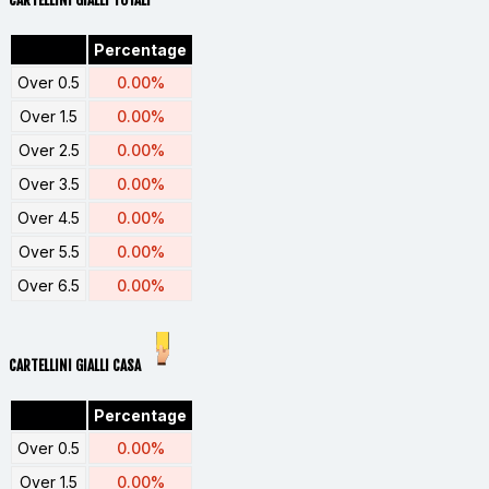
Percentage
Over 0.5
0.00%
Over 1.5
0.00%
Over 2.5
0.00%
Over 3.5
0.00%
Over 4.5
0.00%
Over 5.5
0.00%
Over 6.5
0.00%
CARTELLINI GIALLI CASA
Percentage
Over 0.5
0.00%
Over 1.5
0.00%