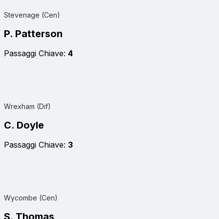
Stevenage (Cen)
P. Patterson
Passaggi Chiave:
4
Wrexham (Dif)
C. Doyle
Passaggi Chiave:
3
Wycombe (Cen)
S. Thomas