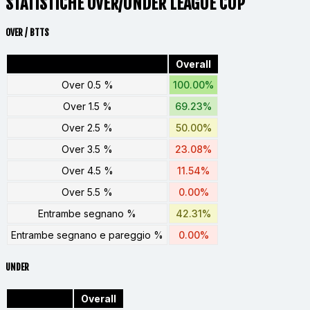
STATISTICHE OVER/UNDER LEAGUE CUP
OVER / BTTS
Overall
Over 0.5 %
100.00%
Over 1.5 %
69.23%
Over 2.5 %
50.00%
Over 3.5 %
23.08%
Over 4.5 %
11.54%
Over 5.5 %
0.00%
Entrambe segnano %
42.31%
Entrambe segnano e pareggio %
0.00%
UNDER
Overall