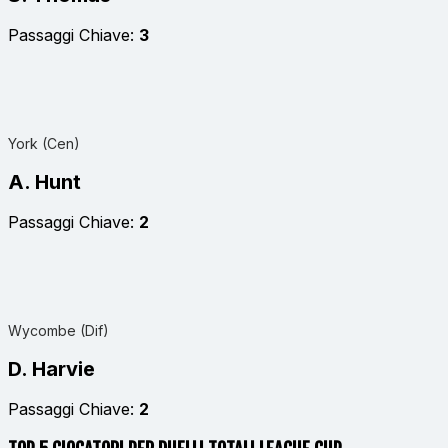
Passaggi Chiave:
3
York (Cen)
A. Hunt
Passaggi Chiave:
2
Wycombe (Dif)
D. Harvie
Passaggi Chiave:
2