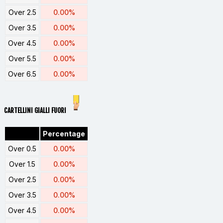
Over 2.5
0.00%
Over 3.5
0.00%
Over 4.5
0.00%
Over 5.5
0.00%
Over 6.5
0.00%
CARTELLINI GIALLI FUORI
Percentage
Over 0.5
0.00%
Over 1.5
0.00%
Over 2.5
0.00%
Over 3.5
0.00%
Over 4.5
0.00%