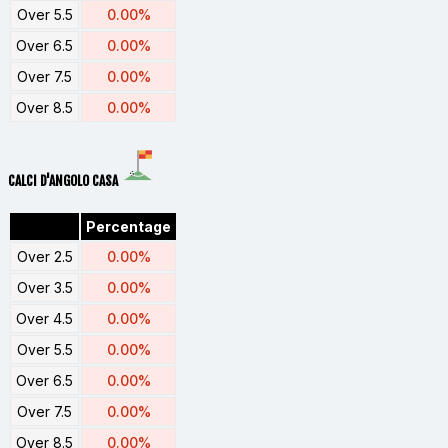
Over 5.5
0.00%
Over 6.5
0.00%
Over 7.5
0.00%
Over 8.5
0.00%
CALCI D'ANGOLO CASA
Percentage
Over 2.5
0.00%
Over 3.5
0.00%
Over 4.5
0.00%
Over 5.5
0.00%
Over 6.5
0.00%
Over 7.5
0.00%
Over 8.5
0.00%