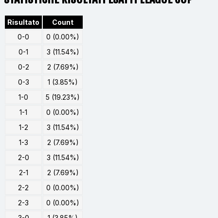
Risultato
Count
0-0
0 (0.00%)
0-1
3 (11.54%)
0-2
2 (7.69%)
0-3
1 (3.85%)
1-0
5 (19.23%)
1-1
0 (0.00%)
1-2
3 (11.54%)
1-3
2 (7.69%)
2-0
3 (11.54%)
2-1
2 (7.69%)
2-2
0 (0.00%)
2-3
0 (0.00%)
3-0
1 (3.85%)