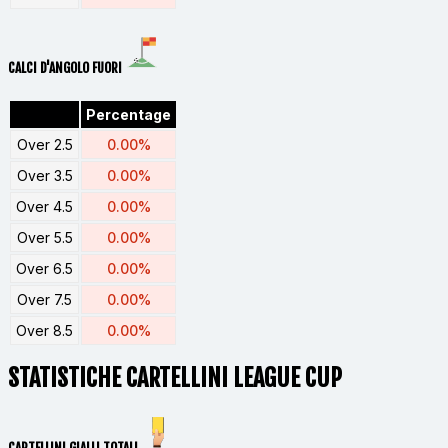
CALCI D'ANGOLO FUORI
Percentage
Over 2.5
0.00%
Over 3.5
0.00%
Over 4.5
0.00%
Over 5.5
0.00%
Over 6.5
0.00%
Over 7.5
0.00%
Over 8.5
0.00%
STATISTICHE CARTELLINI
LEAGUE CUP
CARTELLINI GIALLI TOTALI