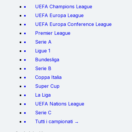
UEFA Champions League
UEFA Europa League
UEFA Europa Conference League
Premier League
Serie A
Ligue 1
Bundesliga
Serie B
Coppa Italia
Super Cup
La Liga
UEFA Nations League
Serie C
Tutti i campionati →