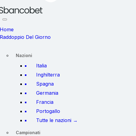
Home
Raddoppio Del Giorno
Nazioni
Italia
Inghilterra
Spagna
Germania
Francia
Portogallo
Tutte le nazioni →
Campionati