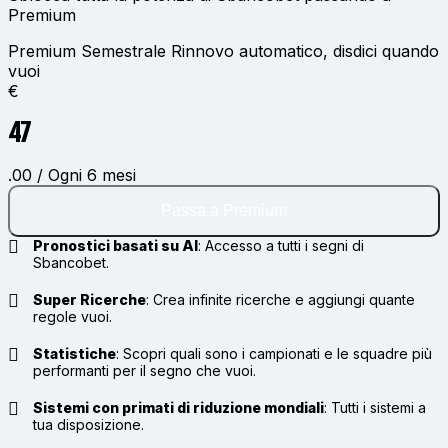
Premium
Premium Semestrale
Rinnovo automatico, disdici quando
vuoi
€
47
.00 / Ogni 6 mesi
Passa a Premium
Pronostici basati su AI
:
Accesso a tutti i segni di
Sbancobet.
Super Ricerche
:
Crea infinite ricerche e aggiungi quante
regole vuoi.
Statistiche
:
Scopri quali sono i campionati e le squadre più
performanti per il segno che vuoi.
Sistemi con primati di riduzione mondiali
:
Tutti i sistemi a
tua disposizione.