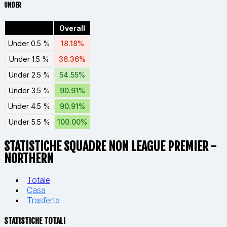
UNDER
Overall
Under 0.5 %
18.18%
Under 1.5 %
36.36%
Under 2.5 %
54.55%
Under 3.5 %
90.91%
Under 4.5 %
90.91%
Under 5.5 %
100.00%
STATISTICHE SQUADRE NON LEAGUE PREMIER -
NORTHERN
Totale
Casa
Trasferta
STATISTICHE TOTALI