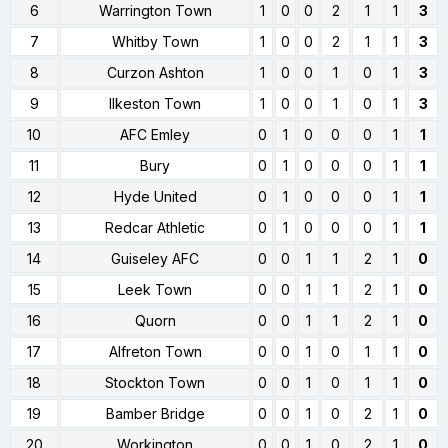
6
Warrington Town
1
0
0
2
1
1
3
7
Whitby Town
1
0
0
2
1
1
3
8
Curzon Ashton
1
0
0
1
0
1
3
9
Ilkeston Town
1
0
0
1
0
1
3
10
AFC Emley
0
1
0
0
0
1
1
11
Bury
0
1
0
0
0
1
1
12
Hyde United
0
1
0
0
0
1
1
13
Redcar Athletic
0
1
0
0
0
1
1
14
Guiseley AFC
0
0
1
1
2
1
0
15
Leek Town
0
0
1
1
2
1
0
16
Quorn
0
0
1
1
2
1
0
17
Alfreton Town
0
0
1
0
1
1
0
18
Stockton Town
0
0
1
0
1
1
0
19
Bamber Bridge
0
0
1
0
2
1
0
20
Workington
0
0
1
0
2
1
0