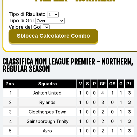
Tipo di Risultato
Tipo di Gol
Valore del Gol
Sblocca Calcolatore Combo
CLASSIFICA NON LEAGUE PREMIER - NORTHERN,
REGULAR SEASON
Pos.
Squadra
V
S
P
GF
GS
G
Pt.
1
Ashton United
1
0
0
4
1
1
3
2
Rylands
1
0
0
3
0
1
3
3
Cleethorpes Town
1
0
0
2
0
1
3
4
Gainsborough Trinity
1
0
0
2
0
1
3
5
Avro
1
0
0
2
1
1
3