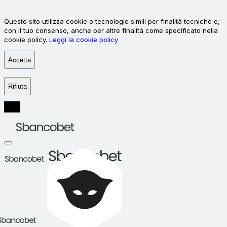
Questo sito utilizza cookie o tecnologie simili per finalità tecniche e,
con il tuo consenso, anche per altre finalità come specificato nella
cookie policy.
Leggi la cookie policy
Accetta
Rifiuta