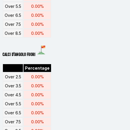
Over 5.5
0.00%
Over 6.5
0.00%
Over 7.5
0.00%
Over 8.5
0.00%
CALCI D'ANGOLO FUORI
Percentage
Over 2.5
0.00%
Over 3.5
0.00%
Over 4.5
0.00%
Over 5.5
0.00%
Over 6.5
0.00%
Over 7.5
0.00%