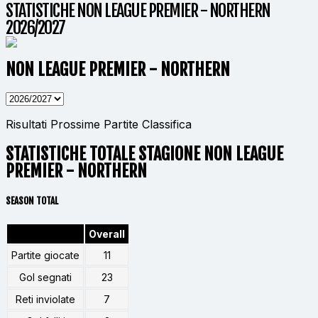
STATISTICHE NON LEAGUE PREMIER - NORTHERN
2026/2027
NON LEAGUE PREMIER - NORTHERN
Risultati
Prossime Partite
Classifica
STATISTICHE TOTALE STAGIONE NON LEAGUE
PREMIER - NORTHERN
SEASON TOTAL
Overall
Partite giocate
11
Gol segnati
23
Reti inviolate
7