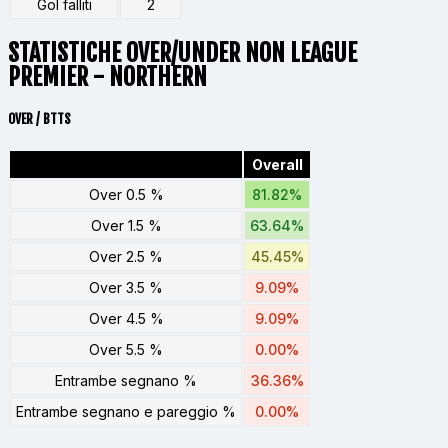
Gol falliti
2
STATISTICHE OVER/UNDER NON LEAGUE
PREMIER - NORTHERN
OVER / BTTS
Overall
Over 0.5 %
81.82%
Over 1.5 %
63.64%
Over 2.5 %
45.45%
Over 3.5 %
9.09%
Over 4.5 %
9.09%
Over 5.5 %
0.00%
Entrambe segnano %
36.36%
Entrambe segnano e pareggio %
0.00%