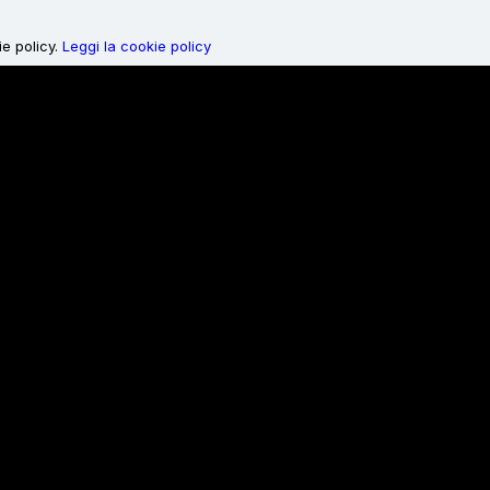
ie policy.
Leggi la cookie policy