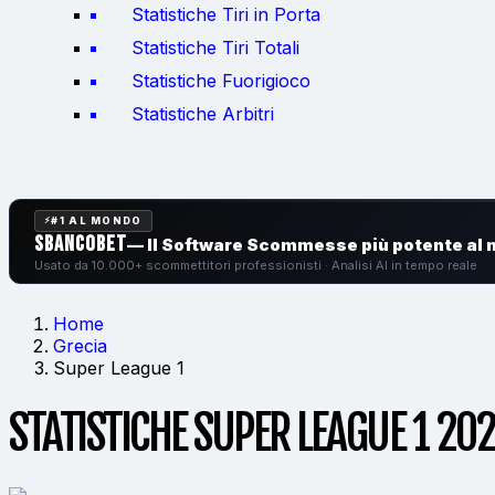
Statistiche Tiri in Porta
Statistiche Tiri Totali
Statistiche Fuorigioco
Statistiche Arbitri
#1 AL MONDO
SbancoBet
— Il Software Scommesse
più potente al
Usato da 10.000+ scommettitori professionisti · Analisi AI in tempo reale
Home
Grecia
Super League 1
STATISTICHE SUPER LEAGUE 1 20