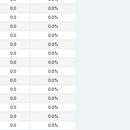
0.0
0.0%
0.0
0.0%
0.0
0.0%
0.0
0.0%
0.0
0.0%
0.0
0.0%
0.0
0.0%
0.0
0.0%
0.0
0.0%
0.0
0.0%
0.0
0.0%
0.0
0.0%
0.0
0.0%
0.0
0.0%