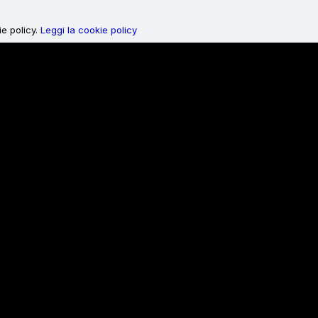
ie policy.
Leggi la cookie policy