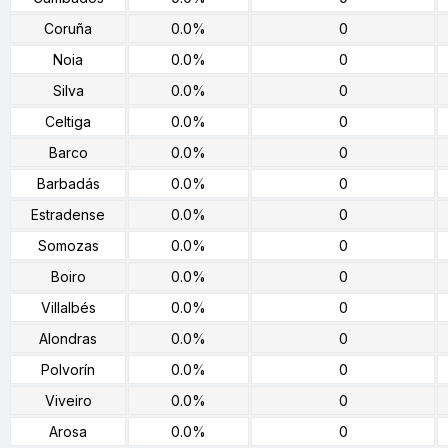
Coruña
0.0%
0
Noia
0.0%
0
Silva
0.0%
0
Celtiga
0.0%
0
Barco
0.0%
0
Barbadás
0.0%
0
Estradense
0.0%
0
Somozas
0.0%
0
Boiro
0.0%
0
Villalbés
0.0%
0
Alondras
0.0%
0
Polvorín
0.0%
0
Viveiro
0.0%
0
Arosa
0.0%
0