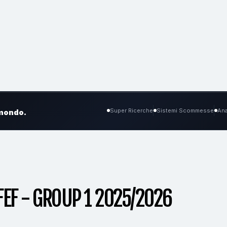
Super Ricerche
Sistemi Scommesse
Ana
 mondo.
RFEF - GROUP 1 2025/2026