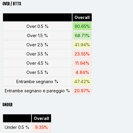
OVER / BTTS
Overall
Over 0.5 %
90.65%
Over 1.5 %
68.71%
Over 2.5 %
41.94%
Over 3.5 %
23.55%
Over 4.5 %
11.94%
Over 5.5 %
4.84%
Entrambe segnano %
47.42%
Entrambe segnano e pareggio %
20.97%
UNDER
Overall
Under 0.5 %
9.35%