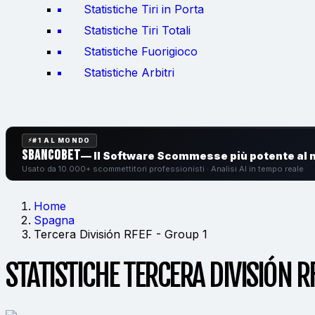
Statistiche Tiri in Porta
Statistiche Tiri Totali
Statistiche Fuorigioco
Statistiche Arbitri
#1 AL MONDO
SbancoBet
— Il Software Scommesse
più potente al
Usato da 10.000+ scommettitori professionisti · Analisi AI in tempo reale
Home
Spagna
Tercera División RFEF - Group 1
STATISTICHE TERCERA DIVISIÓN 