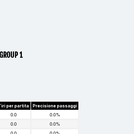
 GROUP 1
Tiri per partita
Precisione passaggi
0.0
0.0%
0.0
0.0%
0.0
0.0%