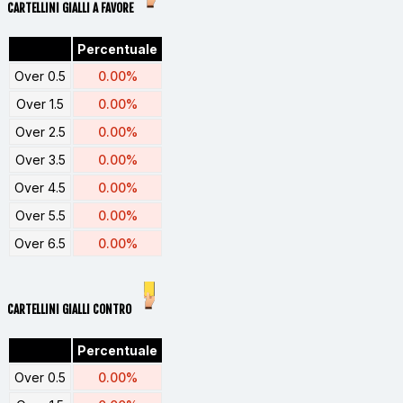
CARTELLINI GIALLI A FAVORE
Percentuale
Over 0.5
0.00%
Over 1.5
0.00%
Over 2.5
0.00%
Over 3.5
0.00%
Over 4.5
0.00%
Over 5.5
0.00%
Over 6.5
0.00%
CARTELLINI GIALLI CONTRO
Percentuale
Over 0.5
0.00%