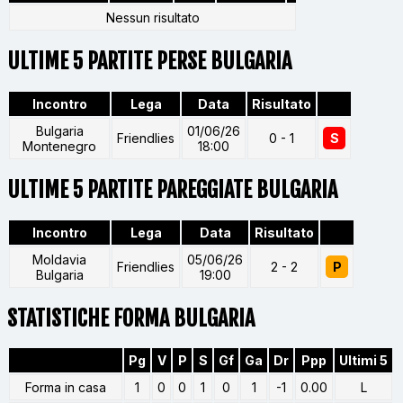
Nessun risultato
ULTIME 5 PARTITE PERSE BULGARIA
Incontro
Lega
Data
Risultato
Bulgaria
01/06/26
Friendlies
0 - 1
S
Montenegro
18:00
ULTIME 5 PARTITE PAREGGIATE BULGARIA
Incontro
Lega
Data
Risultato
Moldavia
05/06/26
Friendlies
2 - 2
P
Bulgaria
19:00
STATISTICHE FORMA BULGARIA
Pg
V
P
S
Gf
Ga
Dr
Ppp
Ultimi 5
Forma in casa
1
0
0
1
0
1
-1
0.00
L