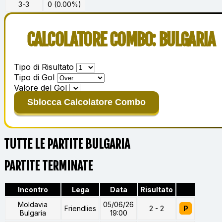
3-3
0 (0.00%)
CALCOLATORE COMBO: BULGARIA
Tipo di Risultato
Tipo di Gol
Valore del Gol
Sblocca Calcolatore Combo
TUTTE LE PARTITE BULGARIA
PARTITE TERMINATE
Incontro
Lega
Data
Risultato
Moldavia
05/06/26
Friendlies
2 - 2
P
Bulgaria
19:00