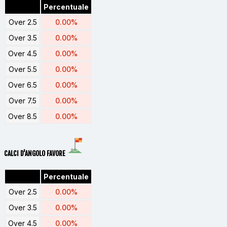
Percentuale
Over 2.5
0.00%
Over 3.5
0.00%
Over 4.5
0.00%
Over 5.5
0.00%
Over 6.5
0.00%
Over 7.5
0.00%
Over 8.5
0.00%
CALCI D'ANGOLO FAVORE
Percentuale
Over 2.5
0.00%
Over 3.5
0.00%
Over 4.5
0.00%