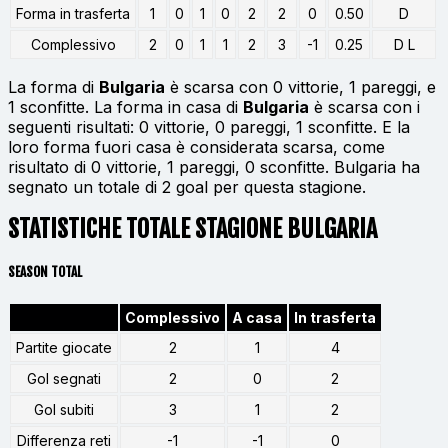
Forma in trasferta
1
0
1
0
2
2
0
0.50
D
Complessivo
2
0
1
1
2
3
-1
0.25
D L
La forma di
Bulgaria
è scarsa con 0 vittorie, 1 pareggi, e
1 sconfitte. La forma in casa di
Bulgaria
è scarsa con i
seguenti risultati: 0 vittorie, 0 pareggi, 1 sconfitte. E la
loro forma fuori casa è considerata scarsa, come
risultato di 0 vittorie, 1 pareggi, 0 sconfitte. Bulgaria ha
segnato un totale di 2 goal per questa stagione.
STATISTICHE TOTALE STAGIONE BULGARIA
SEASON TOTAL
Complessivo
A casa
In trasferta
Partite giocate
2
1
4
Gol segnati
2
0
2
Gol subiti
3
1
2
Differenza reti
-1
-1
0