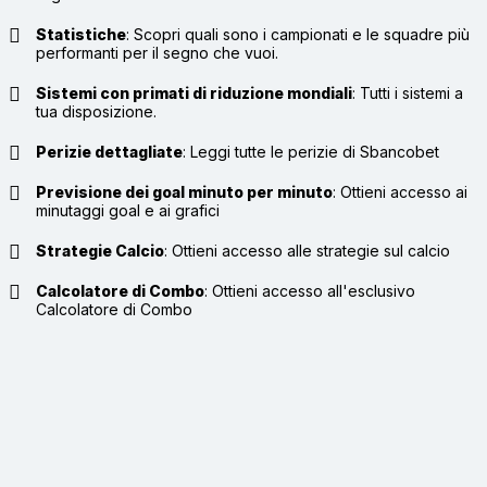
Statistiche
:
Scopri quali sono i campionati e le squadre più
performanti per il segno che vuoi.
Sistemi con primati di riduzione mondiali
:
Tutti i sistemi a
tua disposizione.
Perizie dettagliate
:
Leggi tutte le perizie di Sbancobet
Previsione dei goal minuto per minuto
:
Ottieni accesso ai
minutaggi goal e ai grafici
Strategie Calcio
:
Ottieni accesso alle strategie sul calcio
Calcolatore di Combo
:
Ottieni accesso all'esclusivo
Calcolatore di Combo