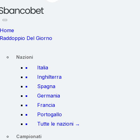
Home
Raddoppio Del Giorno
Nazioni
Italia
Inghilterra
Spagna
Germania
Francia
Portogallo
Tutte le nazioni →
Campionati