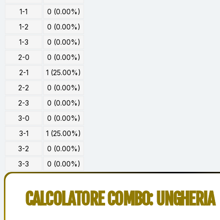
1-1
0 (0.00%)
1-2
0 (0.00%)
1-3
0 (0.00%)
2-0
0 (0.00%)
2-1
1 (25.00%)
2-2
0 (0.00%)
2-3
0 (0.00%)
3-0
0 (0.00%)
3-1
1 (25.00%)
3-2
0 (0.00%)
3-3
0 (0.00%)
CALCOLATORE COMBO: UNGHERIA