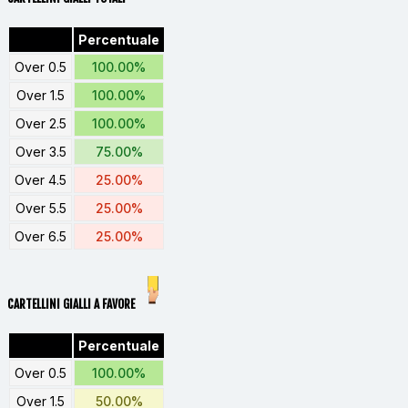
Percentuale
Over 0.5
100.00%
Over 1.5
100.00%
Over 2.5
100.00%
Over 3.5
75.00%
Over 4.5
25.00%
Over 5.5
25.00%
Over 6.5
25.00%
CARTELLINI GIALLI A FAVORE
Percentuale
Over 0.5
100.00%
Over 1.5
50.00%