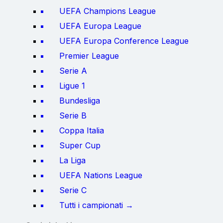
UEFA Champions League
UEFA Europa League
UEFA Europa Conference League
Premier League
Serie A
Ligue 1
Bundesliga
Serie B
Coppa Italia
Super Cup
La Liga
UEFA Nations League
Serie C
Tutti i campionati →