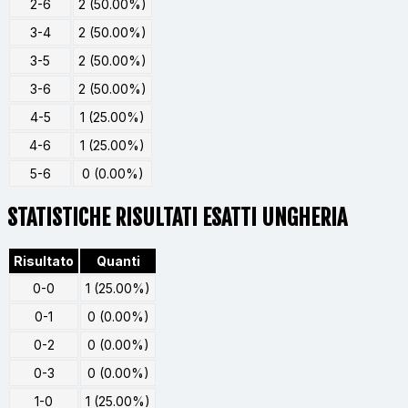
2-6
2 (50.00%)
3-4
2 (50.00%)
3-5
2 (50.00%)
3-6
2 (50.00%)
4-5
1 (25.00%)
4-6
1 (25.00%)
5-6
0 (0.00%)
STATISTICHE RISULTATI ESATTI UNGHERIA
Risultato
Quanti
0-0
1 (25.00%)
0-1
0 (0.00%)
0-2
0 (0.00%)
0-3
0 (0.00%)
1-0
1 (25.00%)