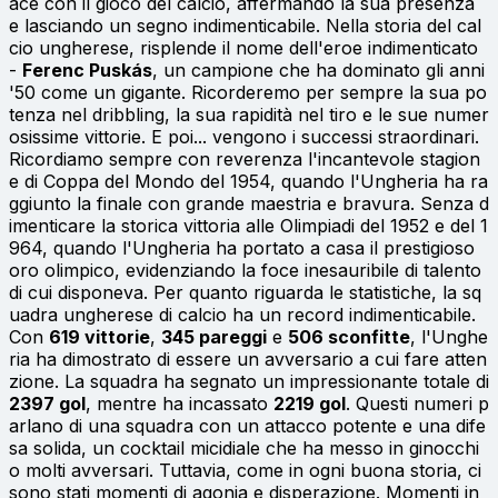
ace con il gioco del calcio, affermando la sua presenza
e lasciando un segno indimenticabile. Nella storia del cal
cio ungherese, risplende il nome dell'eroe indimenticato
-
Ferenc Puskás
, un campione che ha dominato gli anni
'50 come un gigante. Ricorderemo per sempre la sua po
tenza nel dribbling, la sua rapidità nel tiro e le sue numer
osissime vittorie. E poi... vengono i successi straordinari.
Ricordiamo sempre con reverenza l'incantevole stagion
e di Coppa del Mondo del 1954, quando l'Ungheria ha ra
ggiunto la finale con grande maestria e bravura. Senza d
imenticare la storica vittoria alle Olimpiadi del 1952 e del 1
964, quando l'Ungheria ha portato a casa il prestigioso
oro olimpico, evidenziando la foce inesauribile di talento
di cui disponeva. Per quanto riguarda le statistiche, la sq
uadra ungherese di calcio ha un record indimenticabile.
Con
619 vittorie
,
345 pareggi
e
506 sconfitte
, l'Unghe
ria ha dimostrato di essere un avversario a cui fare atten
zione. La squadra ha segnato un impressionante totale di
2397 gol
, mentre ha incassato
2219 gol
. Questi numeri p
arlano di una squadra con un attacco potente e una dife
sa solida, un cocktail micidiale che ha messo in ginocchi
o molti avversari. Tuttavia, come in ogni buona storia, ci
sono stati momenti di agonia e disperazione. Momenti in