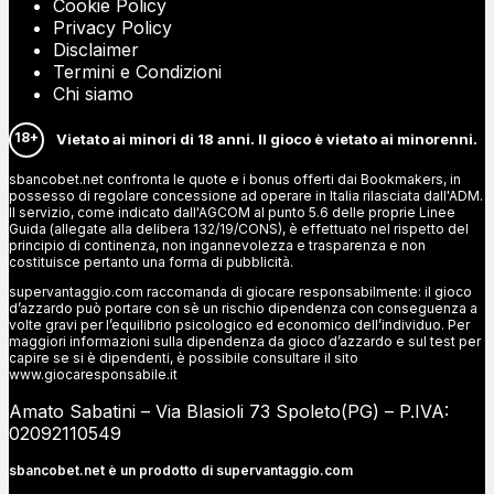
Cookie Policy
Privacy Policy
Disclaimer
Termini e Condizioni
Chi siamo
18+
Vietato ai minori di 18 anni. Il gioco è vietato ai minorenni.
sbancobet.net confronta le quote e i bonus offerti dai Bookmakers, in
possesso di regolare concessione ad operare in Italia rilasciata dall'ADM.
Il servizio, come indicato dall'AGCOM al punto 5.6 delle proprie Linee
Guida (allegate alla delibera 132/19/CONS), è effettuato nel rispetto del
principio di continenza, non ingannevolezza e trasparenza e non
costituisce pertanto una forma di pubblicità.
supervantaggio.com raccomanda di giocare responsabilmente: il gioco
d’azzardo può portare con sè un rischio dipendenza con conseguenza a
volte gravi per l’equilibrio psicologico ed economico dell’individuo. Per
maggiori informazioni sulla dipendenza da gioco d’azzardo e sul test per
capire se si è dipendenti, è possibile consultare il sito
www.giocaresponsabile.it
Amato Sabatini – Via Blasioli 73 Spoleto(PG) – P.IVA:
02092110549
sbancobet.net è un prodotto di
supervantaggio.com