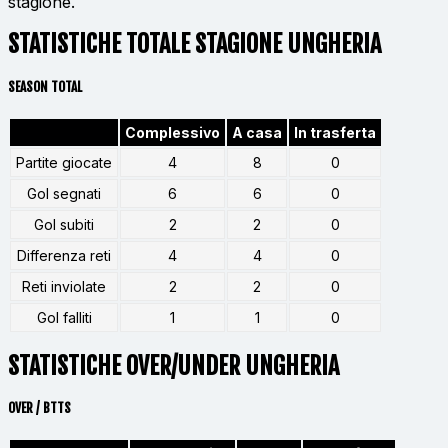
stagione.
STATISTICHE TOTALE STAGIONE UNGHERIA
SEASON TOTAL
Complessivo
A casa
In trasferta
Partite giocate
4
8
0
Gol segnati
6
6
0
Gol subiti
2
2
0
Differenza reti
4
4
0
Reti inviolate
2
2
0
Gol falliti
1
1
0
STATISTICHE OVER/UNDER UNGHERIA
OVER / BTTS