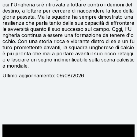
cui l'Ungheria si è ritrovata a lottare contro i demoni del
destino, a lottare per cercare di riaccendere la luce della
gloria passata. Ma la squadra ha sempre dimostrato una
resilienza che parla tanto della sua capacità di affrontare
le avversità quanto il suo successo sul campo. Oggi, l'U
ngheria continua a essere una formazione da tenere d'o
cchio. Con una storia ricca e vibrante dietro di sé e un fu
turo promettente davanti, la squadra ungherese di calcio
è più pronta che mai a portare avanti il suo ricco retaggi
o e lasciare un segno indimenticabile sulla scena calcistic
a mondiale.
Ultimo aggiornamento: 09/08/2026