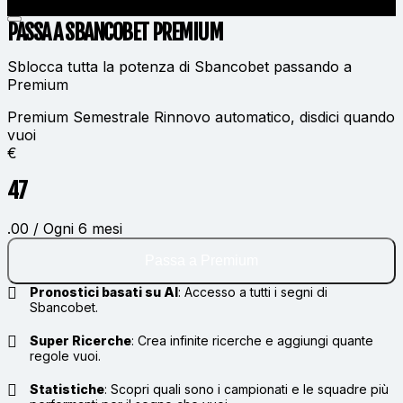
PASSA A SBANCOBET
PREMIUM
Sblocca tutta la potenza di Sbancobet passando a
Premium
Premium Semestrale
Rinnovo automatico, disdici quando
vuoi
€
47
.00 / Ogni 6 mesi
Passa a Premium
Pronostici basati su AI
:
Accesso a tutti i segni di
Sbancobet.
Super Ricerche
:
Crea infinite ricerche e aggiungi quante
regole vuoi.
Statistiche
:
Scopri quali sono i campionati e le squadre più