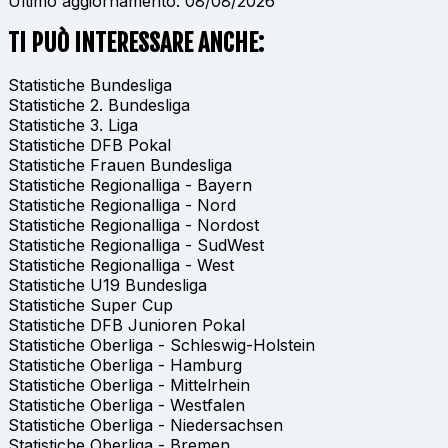
Ultimo aggiornamento: 08/08/2026
TI PUÒ INTERESSARE ANCHE:
Statistiche Bundesliga
Statistiche 2. Bundesliga
Statistiche 3. Liga
Statistiche DFB Pokal
Statistiche Frauen Bundesliga
Statistiche Regionalliga - Bayern
Statistiche Regionalliga - Nord
Statistiche Regionalliga - Nordost
Statistiche Regionalliga - SudWest
Statistiche Regionalliga - West
Statistiche U19 Bundesliga
Statistiche Super Cup
Statistiche DFB Junioren Pokal
Statistiche Oberliga - Schleswig-Holstein
Statistiche Oberliga - Hamburg
Statistiche Oberliga - Mittelrhein
Statistiche Oberliga - Westfalen
Statistiche Oberliga - Niedersachsen
Statistiche Oberliga - Bremen