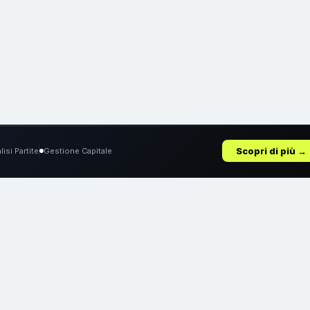
Scopri di più →
lisi Partite
Gestione Capitale