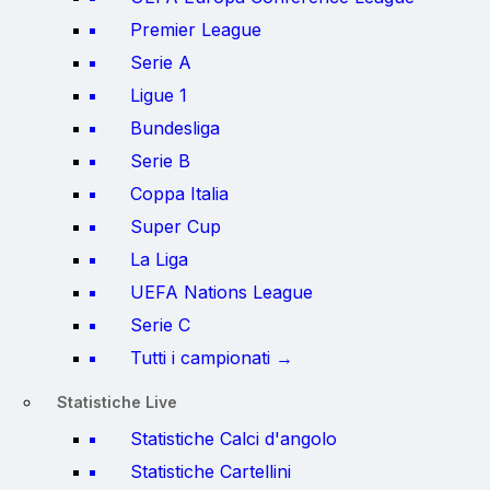
Premier League
Serie A
Ligue 1
Bundesliga
Serie B
Coppa Italia
Super Cup
La Liga
UEFA Nations League
Serie C
Tutti i campionati →
Statistiche Live
Statistiche Calci d'angolo
Statistiche Cartellini