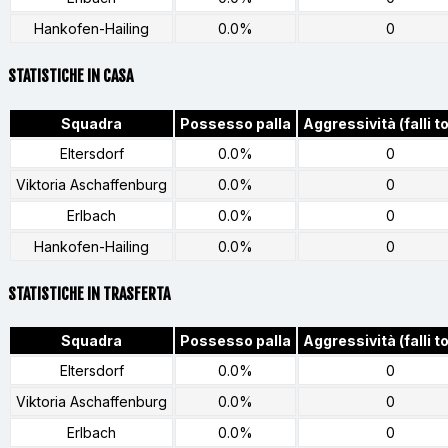
Hankofen-Hailing
0.0%
0
STATISTICHE IN CASA
Squadra
Possesso palla
Aggressività (falli to
Eltersdorf
0.0%
0
Viktoria Aschaffenburg
0.0%
0
Erlbach
0.0%
0
Hankofen-Hailing
0.0%
0
STATISTICHE IN TRASFERTA
Squadra
Possesso palla
Aggressività (falli to
Eltersdorf
0.0%
0
Viktoria Aschaffenburg
0.0%
0
Erlbach
0.0%
0