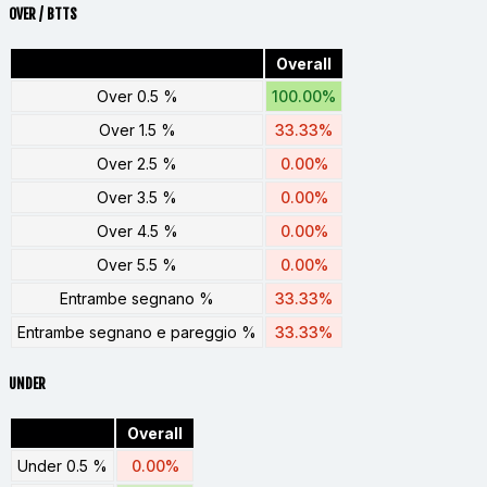
OVER / BTTS
Overall
Over 0.5 %
100.00%
Over 1.5 %
33.33%
Over 2.5 %
0.00%
Over 3.5 %
0.00%
Over 4.5 %
0.00%
Over 5.5 %
0.00%
Entrambe segnano %
33.33%
Entrambe segnano e pareggio %
33.33%
UNDER
Overall
Under 0.5 %
0.00%