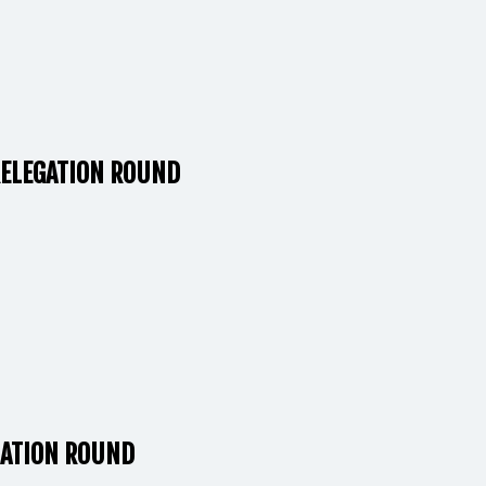
 RELEGATION ROUND
GATION ROUND