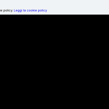
ie policy.
Leggi la cookie policy