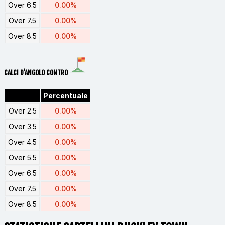
Over 6.5
0.00%
Over 7.5
0.00%
Over 8.5
0.00%
CALCI D'ANGOLO CONTRO
Percentuale
Over 2.5
0.00%
Over 3.5
0.00%
Over 4.5
0.00%
Over 5.5
0.00%
Over 6.5
0.00%
Over 7.5
0.00%
Over 8.5
0.00%