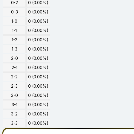
0-2
0 (0.00%)
0-3
0 (0.00%)
1-0
0 (0.00%)
1-1
0 (0.00%)
1-2
0 (0.00%)
1-3
0 (0.00%)
2-0
0 (0.00%)
2-1
0 (0.00%)
2-2
0 (0.00%)
2-3
0 (0.00%)
3-0
0 (0.00%)
3-1
0 (0.00%)
3-2
0 (0.00%)
3-3
0 (0.00%)