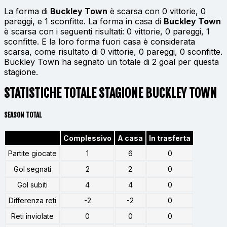
La forma di
Buckley Town
è scarsa con 0 vittorie, 0
pareggi, e 1 sconfitte. La forma in casa di
Buckley Town
è scarsa con i seguenti risultati: 0 vittorie, 0 pareggi, 1
sconfitte. E la loro forma fuori casa è considerata
scarsa, come risultato di 0 vittorie, 0 pareggi, 0 sconfitte.
Buckley Town ha segnato un totale di 2 goal per questa
stagione.
STATISTICHE TOTALE STAGIONE BUCKLEY TOWN
SEASON TOTAL
Complessivo
A casa
In trasferta
Partite giocate
1
6
0
Gol segnati
2
2
0
Gol subiti
4
4
0
Differenza reti
-2
-2
0
Reti inviolate
0
0
0