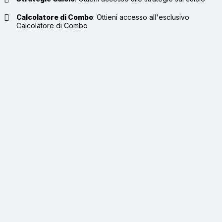
Calcolatore di Combo
:
Ottieni accesso all'esclusivo
Calcolatore di Combo