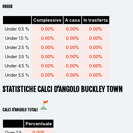
UNDER
Complessivo
A casa
In trasferta
Under 0.5 %
0.00%
0.00%
0.00%
Under 1.5 %
0.00%
0.00%
0.00%
Under 2.5 %
0.00%
0.00%
0.00%
Under 3.5 %
0.00%
0.00%
0.00%
Under 4.5 %
0.00%
0.00%
0.00%
Under 5.5 %
0.00%
0.00%
0.00%
STATISTICHE CALCI D'ANGOLO BUCKLEY TOWN
CALCI D'ANGOLO TOTALI
Percentuale
Over 2.5
0.00%