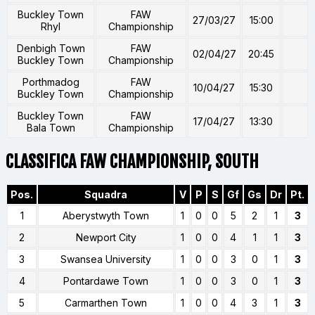
Buckley Town
FAW
27/03/27
15:00
Rhyl
Championship
Denbigh Town
FAW
02/04/27
20:45
Buckley Town
Championship
Porthmadog
FAW
10/04/27
15:30
Buckley Town
Championship
Buckley Town
FAW
17/04/27
13:30
Bala Town
Championship
CLASSIFICA FAW CHAMPIONSHIP, SOUTH
Pos.
Squadra
V
P
S
Gf
Gs
Dr
Pt.
1
Aberystwyth Town
1
0
0
5
2
1
3
2
Newport City
1
0
0
4
1
1
3
3
Swansea University
1
0
0
3
0
1
3
4
Pontardawe Town
1
0
0
3
0
1
3
5
Carmarthen Town
1
0
0
4
3
1
3