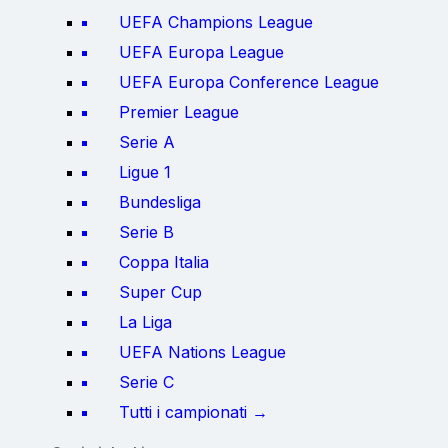
UEFA Champions League
UEFA Europa League
UEFA Europa Conference League
Premier League
Serie A
Ligue 1
Bundesliga
Serie B
Coppa Italia
Super Cup
La Liga
UEFA Nations League
Serie C
Tutti i campionati →