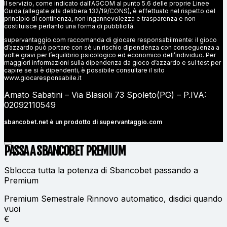
Il servizio, come indicato dall'AGCOM al punto 5.6 delle proprie Linee
Guida (allegate alla delibera 132/19/CONS), è effettuato nel rispetto del
principio di continenza, non ingannevolezza e trasparenza e non
costituisce pertanto una forma di pubblicità.
supervantaggio.com raccomanda di giocare responsabilmente: il gioco
d’azzardo può portare con sè un rischio dipendenza con conseguenza a
volte gravi per l’equilibrio psicologico ed economico dell’individuo. Per
maggiori informazioni sulla dipendenza da gioco d’azzardo e sul test per
capire se si è dipendenti, è possibile consultare il sito
www.giocaresponsabile.it
Amato Sabatini – Via Blasioli 73 Spoleto(PG) – P.IVA:
02092110549
sbancobet.net è un prodotto di
supervantaggio.com
PASSA A SBANCOBET
PREMIUM
Sblocca tutta la potenza di Sbancobet passando a
Premium
Premium Semestrale
Rinnovo automatico, disdici quando
vuoi
€