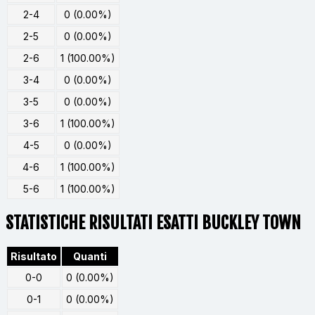
2-4
0 (0.00%)
2-5
0 (0.00%)
2-6
1 (100.00%)
3-4
0 (0.00%)
3-5
0 (0.00%)
3-6
1 (100.00%)
4-5
0 (0.00%)
4-6
1 (100.00%)
5-6
1 (100.00%)
STATISTICHE RISULTATI ESATTI BUCKLEY TOWN
Risultato
Quanti
0-0
0 (0.00%)
0-1
0 (0.00%)