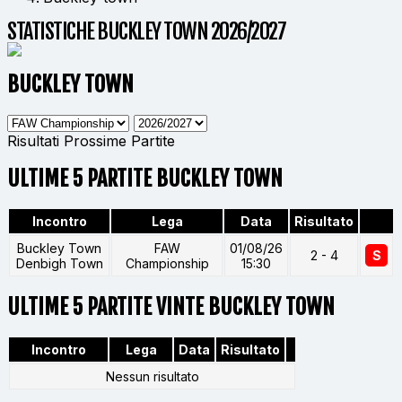
STATISTICHE BUCKLEY TOWN 2026/2027
BUCKLEY TOWN
Risultati
Prossime Partite
ULTIME 5 PARTITE BUCKLEY TOWN
Incontro
Lega
Data
Risultato
Buckley Town
FAW
01/08/26
2 - 4
S
Denbigh Town
Championship
15:30
ULTIME 5 PARTITE VINTE BUCKLEY TOWN
Incontro
Lega
Data
Risultato
Nessun risultato