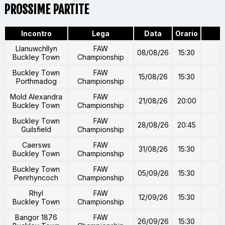
PROSSIME PARTITE
Incontro
Lega
Data
Orario
Llanuwchllyn
FAW
08/08/26
15:30
Buckley Town
Championship
Buckley Town
FAW
15/08/26
15:30
Porthmadog
Championship
Mold Alexandra
FAW
21/08/26
20:00
Buckley Town
Championship
Buckley Town
FAW
28/08/26
20:45
Guilsfield
Championship
Caersws
FAW
31/08/26
15:30
Buckley Town
Championship
Buckley Town
FAW
05/09/26
15:30
Penrhyncoch
Championship
Rhyl
FAW
12/09/26
15:30
Buckley Town
Championship
Bangor 1876
FAW
26/09/26
15:30