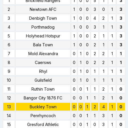
1
Brickfield Rangers
1
0
0
5
1
1
3
2
Newtown AFC
1
0
0
3
0
1
3
3
Denbigh Town
1
0
0
4
2
1
3
4
Porthmadog
1
0
0
3
1
1
3
5
Holyhead Hotspur
1
0
0
2
1
1
3
6
Bala Town
1
0
0
2
1
1
3
7
Mold Alexandra
0
1
0
2
2
1
1
8
Caersws
0
1
0
2
2
1
1
9
Rhyl
0
1
0
1
1
1
1
10
Guilsfield
0
1
0
1
1
1
1
11
Ruthin Town
0
0
1
1
2
1
0
12
Bangor City 1876 FC
0
0
1
1
2
1
0
13
Buckley Town
0
0
1
2
4
1
0
14
Penrhyncoch
0
0
1
1
3
1
0
15
Gresford Athletic
0
0
1
0
3
1
0