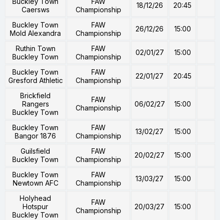
Buckley Town
FAW
18/12/26
20:45
Caersws
Championship
Buckley Town
FAW
26/12/26
15:00
Mold Alexandra
Championship
Ruthin Town
FAW
02/01/27
15:00
Buckley Town
Championship
Buckley Town
FAW
22/01/27
20:45
Gresford Athletic
Championship
Brickfield
FAW
Rangers
06/02/27
15:00
Championship
Buckley Town
Buckley Town
FAW
13/02/27
15:00
Bangor 1876
Championship
Guilsfield
FAW
20/02/27
15:00
Buckley Town
Championship
Buckley Town
FAW
13/03/27
15:00
Newtown AFC
Championship
Holyhead
FAW
Hotspur
20/03/27
15:00
Championship
Buckley Town