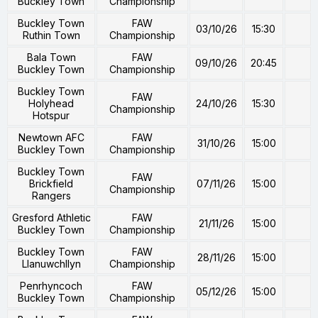
Buckley Town
Championship
Buckley Town
FAW
03/10/26
15:30
Ruthin Town
Championship
Bala Town
FAW
09/10/26
20:45
Buckley Town
Championship
Buckley Town
FAW
Holyhead
24/10/26
15:30
Championship
Hotspur
Newtown AFC
FAW
31/10/26
15:00
Buckley Town
Championship
Buckley Town
FAW
Brickfield
07/11/26
15:00
Championship
Rangers
Gresford Athletic
FAW
21/11/26
15:00
Buckley Town
Championship
Buckley Town
FAW
28/11/26
15:00
Llanuwchllyn
Championship
Penrhyncoch
FAW
05/12/26
15:00
Buckley Town
Championship