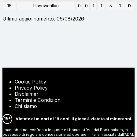
16
Llanuwchllyn
0
0
1
1
5
1
0
Ultimo aggiornamento: 06/08/2026
Cookie Policy
Privacy Policy
Disclaimer
Termini e Condizioni
Chi siamo
18+
Vietato ai minori di 18 anni. Il gioco è vietato ai minorenni.
sbancobet.net confronta le quote e i bonus offerti dai Bookmakers, in
possesso di regolare concessione ad operare in Italia rilasciata dall'ADM.