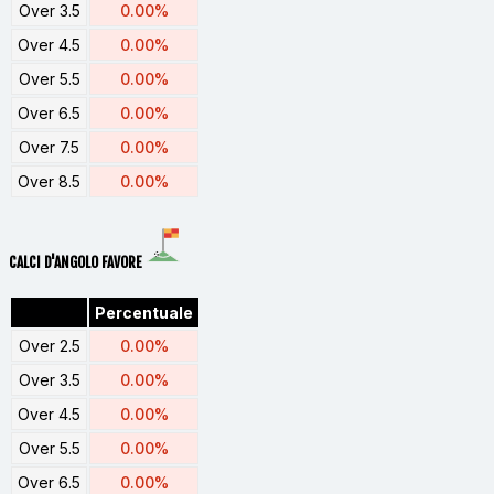
Over 3.5
0.00%
Over 4.5
0.00%
Over 5.5
0.00%
Over 6.5
0.00%
Over 7.5
0.00%
Over 8.5
0.00%
CALCI D'ANGOLO FAVORE
Percentuale
Over 2.5
0.00%
Over 3.5
0.00%
Over 4.5
0.00%
Over 5.5
0.00%
Over 6.5
0.00%