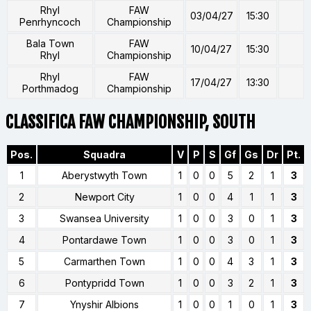
Rhyl
FAW
03/04/27
15:30
Penrhyncoch
Championship
Bala Town
FAW
10/04/27
15:30
Rhyl
Championship
Rhyl
FAW
17/04/27
13:30
Porthmadog
Championship
CLASSIFICA FAW CHAMPIONSHIP, SOUTH
Pos.
Squadra
V
P
S
Gf
Gs
Dr
Pt.
1
Aberystwyth Town
1
0
0
5
2
1
3
2
Newport City
1
0
0
4
1
1
3
3
Swansea University
1
0
0
3
0
1
3
4
Pontardawe Town
1
0
0
3
0
1
3
5
Carmarthen Town
1
0
0
4
3
1
3
6
Pontypridd Town
1
0
0
3
2
1
3
7
Ynyshir Albions
1
0
0
1
0
1
3