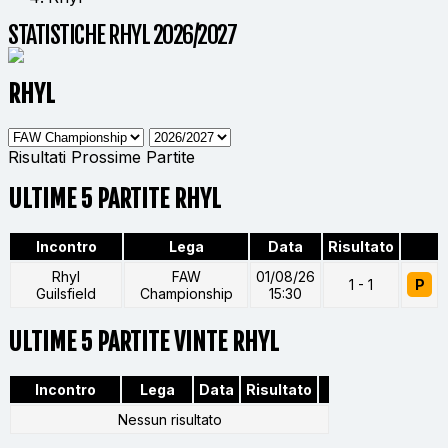
STATISTICHE RHYL 2026/2027
RHYL
Risultati
Prossime Partite
ULTIME 5 PARTITE RHYL
Incontro
Lega
Data
Risultato
Rhyl
FAW
01/08/26
1 - 1
P
Guilsfield
Championship
15:30
ULTIME 5 PARTITE VINTE RHYL
Incontro
Lega
Data
Risultato
Nessun risultato