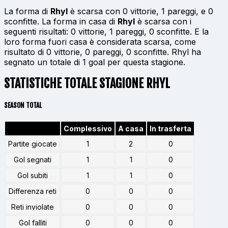
La forma di
Rhyl
è scarsa con 0 vittorie, 1 pareggi, e 0
sconfitte. La forma in casa di
Rhyl
è scarsa con i
seguenti risultati: 0 vittorie, 1 pareggi, 0 sconfitte. E la
loro forma fuori casa è considerata scarsa, come
risultato di 0 vittorie, 0 pareggi, 0 sconfitte. Rhyl ha
segnato un totale di 1 goal per questa stagione.
STATISTICHE TOTALE STAGIONE RHYL
SEASON TOTAL
Complessivo
A casa
In trasferta
Partite giocate
1
2
0
Gol segnati
1
1
0
Gol subiti
1
1
0
Differenza reti
0
0
0
Reti inviolate
0
0
0
Gol falliti
0
0
0