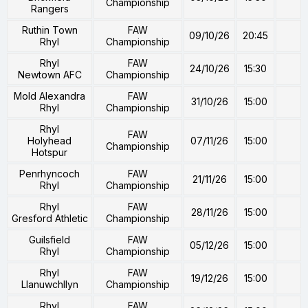
Championship
Rangers
Ruthin Town
FAW
09/10/26
20:45
Rhyl
Championship
Rhyl
FAW
24/10/26
15:30
Newtown AFC
Championship
Mold Alexandra
FAW
31/10/26
15:00
Rhyl
Championship
Rhyl
FAW
Holyhead
07/11/26
15:00
Championship
Hotspur
Penrhyncoch
FAW
21/11/26
15:00
Rhyl
Championship
Rhyl
FAW
28/11/26
15:00
Gresford Athletic
Championship
Guilsfield
FAW
05/12/26
15:00
Rhyl
Championship
Rhyl
FAW
19/12/26
15:00
Llanuwchllyn
Championship
Rhyl
FAW