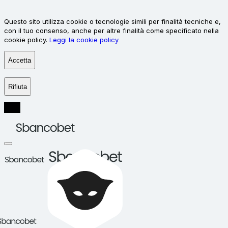
Questo sito utilizza cookie o tecnologie simili per finalità tecniche e,
con il tuo consenso, anche per altre finalità come specificato nella
cookie policy.
Leggi la cookie policy
Accetta
Rifiuta