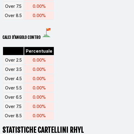
Over 7.5
0.00%
Over 8.5
0.00%
CALCI D'ANGOLO CONTRO
Percentuale
Over 2.5
0.00%
Over 3.5
0.00%
Over 4.5
0.00%
Over 5.5
0.00%
Over 6.5
0.00%
Over 7.5
0.00%
Over 8.5
0.00%
STATISTICHE CARTELLINI RHYL