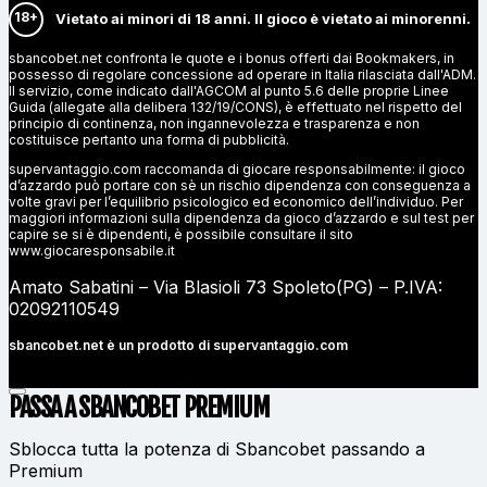
18+
Vietato ai minori di 18 anni. Il gioco è vietato ai minorenni.
sbancobet.net confronta le quote e i bonus offerti dai Bookmakers, in
possesso di regolare concessione ad operare in Italia rilasciata dall'ADM.
Il servizio, come indicato dall'AGCOM al punto 5.6 delle proprie Linee
Guida (allegate alla delibera 132/19/CONS), è effettuato nel rispetto del
principio di continenza, non ingannevolezza e trasparenza e non
costituisce pertanto una forma di pubblicità.
supervantaggio.com raccomanda di giocare responsabilmente: il gioco
d’azzardo può portare con sè un rischio dipendenza con conseguenza a
volte gravi per l’equilibrio psicologico ed economico dell’individuo. Per
maggiori informazioni sulla dipendenza da gioco d’azzardo e sul test per
capire se si è dipendenti, è possibile consultare il sito
www.giocaresponsabile.it
Amato Sabatini – Via Blasioli 73 Spoleto(PG) – P.IVA:
02092110549
sbancobet.net è un prodotto di
supervantaggio.com
PASSA A SBANCOBET
PREMIUM
Sblocca tutta la potenza di Sbancobet passando a
Premium