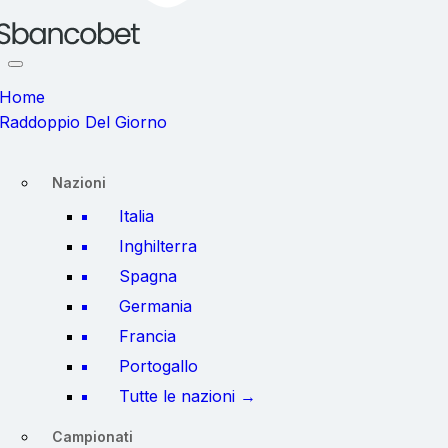
Home
Raddoppio Del Giorno
Nazioni
Italia
Inghilterra
Spagna
Germania
Francia
Portogallo
Tutte le nazioni →
Campionati