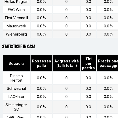
Hellas Kagran
0.0%
0
0.0
0.0%
FAC Wien
0.0%
0
0.0
0.0%
First Vienna II
0.0%
0
0.0
0.0%
Mauerwerk
0.0%
0
0.0
0.0%
Wienerberg
0.0%
0
0.0
0.0%
STATISTICHE IN CASA
Tiri
Possesso
Aggressività
Precision
Squadra
per
palla
(falli totali)
passaggi
partita
Dinamo
0.0%
0
0.0
0.0%
Helfort
Schwechat
0.0%
0
0.0
0.0%
LAC-Inter
0.0%
0
0.0
0.0%
Simmeringer
0.0%
0
0.0
0.0%
SC
1980 Wien
0.0%
0
0.0
0.0%