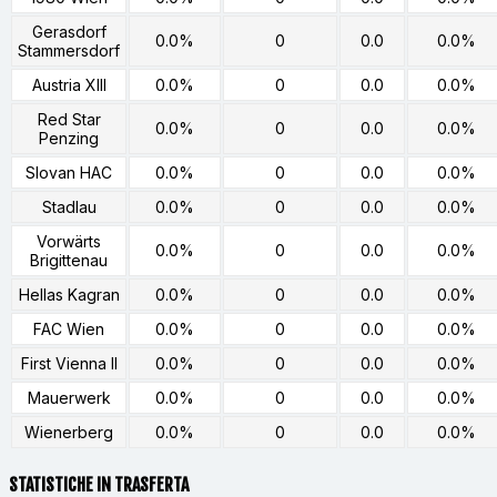
Gerasdorf
0.0%
0
0.0
0.0%
Stammersdorf
Austria XIII
0.0%
0
0.0
0.0%
Red Star
0.0%
0
0.0
0.0%
Penzing
Slovan HAC
0.0%
0
0.0
0.0%
Stadlau
0.0%
0
0.0
0.0%
Vorwärts
0.0%
0
0.0
0.0%
Brigittenau
Hellas Kagran
0.0%
0
0.0
0.0%
FAC Wien
0.0%
0
0.0
0.0%
First Vienna II
0.0%
0
0.0
0.0%
Mauerwerk
0.0%
0
0.0
0.0%
Wienerberg
0.0%
0
0.0
0.0%
STATISTICHE IN TRASFERTA