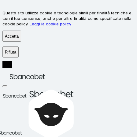
Questo sito utilizza cookie o tecnologie simili per finalità tecniche e,
con il tuo consenso, anche per altre finalità come specificato nella
cookie policy.
Leggi la cookie policy
Accetta
Rifiuta