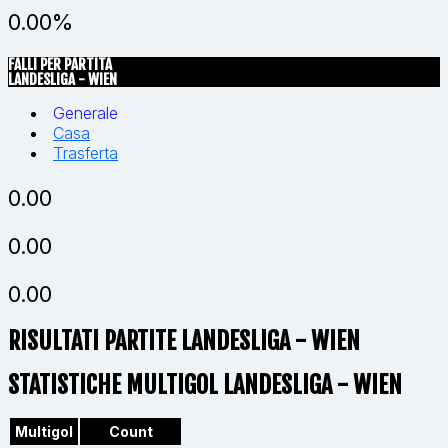
0.00%
FALLI PER PARTITA
LANDESLIGA - WIEN
Generale
Casa
Trasferta
0.00
0.00
0.00
RISULTATI PARTITE
LANDESLIGA - WIEN
STATISTICHE MULTIGOL LANDESLIGA - WIEN
Multigol
Count