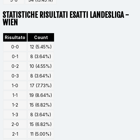
STATISTICHE RISULTATI ESATTI LANDESLIGA -
WIEN
Risultato
Count
0-0
12 (5.45%)
0-1
8 (3.64%)
0-2
10 (4.55%)
0-3
8 (3.64%)
1-0
17 (7.73%)
1-1
19 (8.64%)
1-2
15 (6.82%)
1-3
8 (3.64%)
2-0
15 (6.82%)
2-1
11 (5.00%)