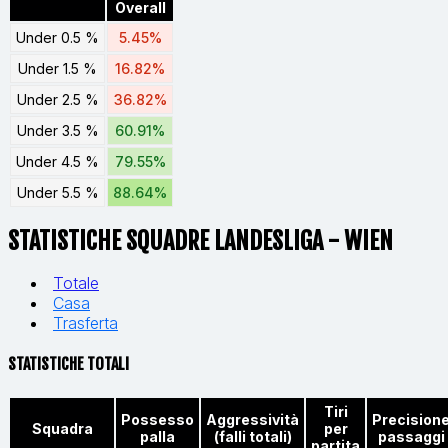
Overall
Under 0.5 %
5.45%
Under 1.5 %
16.82%
Under 2.5 %
36.82%
Under 3.5 %
60.91%
Under 4.5 %
79.55%
Under 5.5 %
88.64%
STATISTICHE SQUADRE LANDESLIGA - WIEN
Totale
Casa
Trasferta
STATISTICHE TOTALI
Tiri
Possesso
Aggressività
Precision
Squadra
per
palla
(falli totali)
passaggi
partita