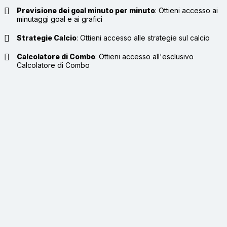
Previsione dei goal minuto per minuto
:
Ottieni accesso ai
minutaggi goal e ai grafici
Strategie Calcio
:
Ottieni accesso alle strategie sul calcio
Calcolatore di Combo
:
Ottieni accesso all'esclusivo
Calcolatore di Combo