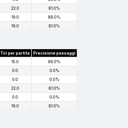
22.0
81.0%
19.0
88.0%
19.0
81.0%
Tiri per partita
Precisione passaggi
15.0
66.0%
0.0
0.0%
0.0
0.0%
22.0
81.0%
0.0
0.0%
19.0
81.0%