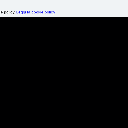
ie policy.
Leggi la cookie policy