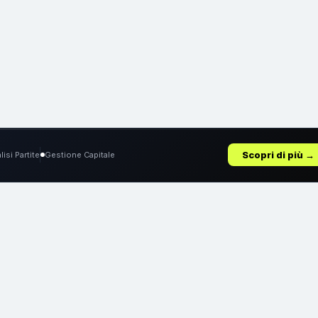
Scopri di più →
lisi Partite
Gestione Capitale