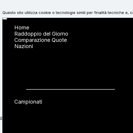
Questo sito utilizza cookie o tecnologie simili per finalità tecniche e,
Accetta
Home
Raddoppio del Giorno
Comparazione Quote
Rifiuta
Nazioni
Italia
Inghilterra
Spagna
Germania
Francia
Portogallo
Tutte le nazioni →
Campionati
UEFA Champions League
UEFA Europa League
UEFA Europa Conference League
Premier League
Serie A