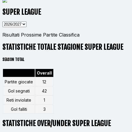
SUPER LEAGUE
Risultati
Prossime Partite
Classifica
STATISTICHE TOTALE STAGIONE SUPER LEAGUE
SEASON TOTAL
Overall
Partite giocate
12
Gol segnati
42
Reti inviolate
1
Gol falliti
3
STATISTICHE OVER/UNDER SUPER LEAGUE