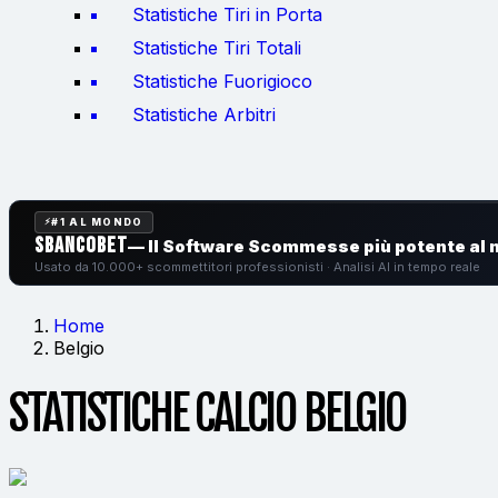
Statistiche Tiri in Porta
Statistiche Tiri Totali
Statistiche Fuorigioco
Statistiche Arbitri
#1 AL MONDO
SbancoBet
— Il Software Scommesse
più potente al
Usato da 10.000+ scommettitori professionisti · Analisi AI in tempo reale
Home
Belgio
STATISTICHE CALCIO BELGIO