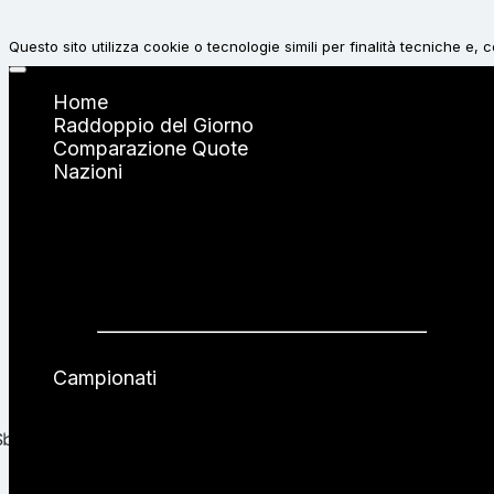
Questo sito utilizza cookie o tecnologie simili per finalità tecniche e,
Accetta
Home
Raddoppio del Giorno
Comparazione Quote
Rifiuta
Nazioni
Italia
Inghilterra
Spagna
Germania
Francia
Portogallo
Tutte le nazioni →
Campionati
UEFA Champions League
UEFA Europa League
UEFA Europa Conference League
Premier League
Serie A