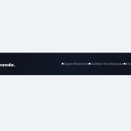
Super Ricerche
Sistemi Scommesse
Ana
 mondo.