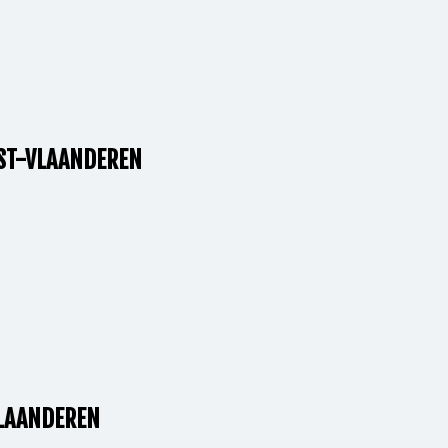
EST-VLAANDEREN
VLAANDEREN