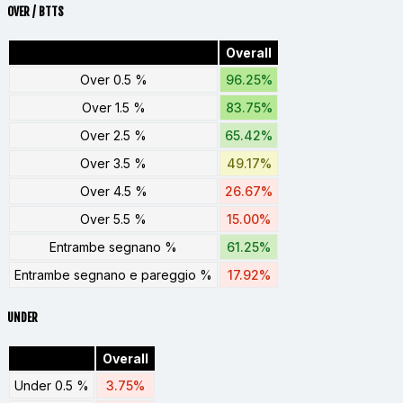
OVER / BTTS
Overall
Over 0.5 %
96.25%
Over 1.5 %
83.75%
Over 2.5 %
65.42%
Over 3.5 %
49.17%
Over 4.5 %
26.67%
Over 5.5 %
15.00%
Entrambe segnano %
61.25%
Entrambe segnano e pareggio %
17.92%
UNDER
Overall
Under 0.5 %
3.75%