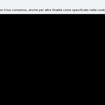
 con il tuo consenso, anche per altre finalità come specificato nella cook