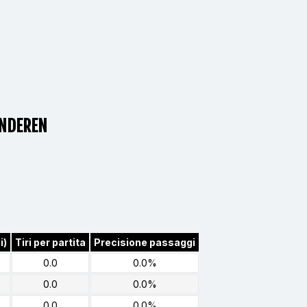
ANDEREN
i)
Tiri per partita
Precisione passaggi
0.0
0.0%
0.0
0.0%
0.0
0.0%