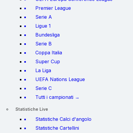
Premier League
Serie A
Ligue 1
Bundesliga
Serie B
Coppa Italia
Super Cup
La Liga
UEFA Nations League
Serie C
Tutti i campionati →
Statistiche Live
Statistiche Calci d'angolo
Statistiche Cartellini