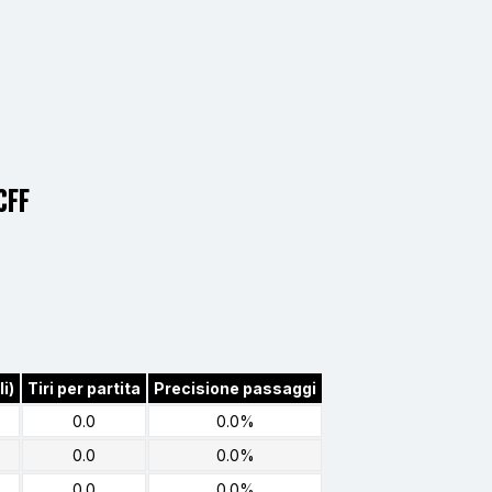
CFF
li)
Tiri per partita
Precisione passaggi
0.0
0.0%
0.0
0.0%
0.0
0.0%