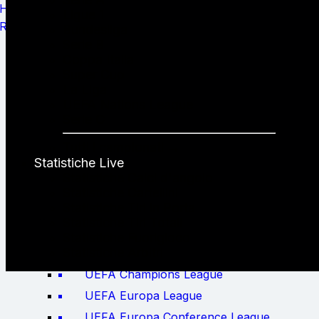
Home
Ligue 1
Raddoppio Del Giorno
Bundesliga
Serie B
Coppa Italia
Nazioni
Super Cup
La Liga
Italia
UEFA Nations League
Inghilterra
Serie C
Spagna
Tutti i campionati →
Germania
Statistiche Live
Statistiche Calci d'angolo
Francia
Statistiche Cartellini
Portogallo
Statistiche Tiri in Porta
Tutte le nazioni →
Statistiche Tiri Totali
Statistiche Fuorigioco
Campionati
Statistiche Arbitri
UEFA Champions League
UEFA Europa League
UEFA Europa Conference League