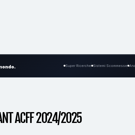
Super Ricerche
Sistemi Scommesse
Ana
 mondo.
ANT ACFF 2024/2025