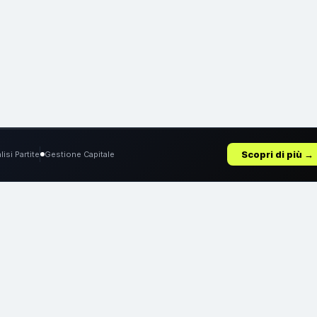
Scopri di più →
lisi Partite
Gestione Capitale